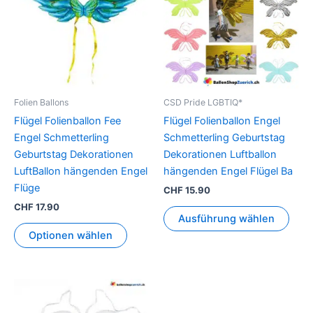
mehr
Vari
auf.
Die
Opti
könn
Folien Ballons
CSD Pride LGBTIQ*
auf
Flügel Folienballon Fee
Flügel Folienballon Engel
der
Engel Schmetterling
Schmetterling Geburtstag
Prod
Geburtstag Dekorationen
Dekorationen Luftballon
gewä
LuftBallon hängenden Engel
hängenden Engel Flügel Ba
werd
Flüge
CHF
15.90
CHF
17.90
Ausführung wählen
Optionen wählen