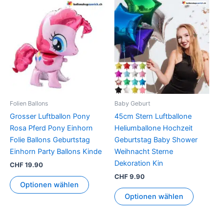
Dieses
Produkt
weist
mehrer
Variant
auf.
Die
Option
können
Folien Ballons
Baby Geburt
auf
Grosser Luftballon Pony
45cm Stern Luftballone
der
Rosa Pferd Pony Einhorn
Heliumballone Hochzeit
Produkt
Folie Ballons Geburtstag
Geburtstag Baby Shower
gewähl
Einhorn Party Ballons Kinde
Weihnacht Sterne
werden
Dekoration Kin
CHF
19.90
CHF
9.90
Optionen wählen
Optionen wählen