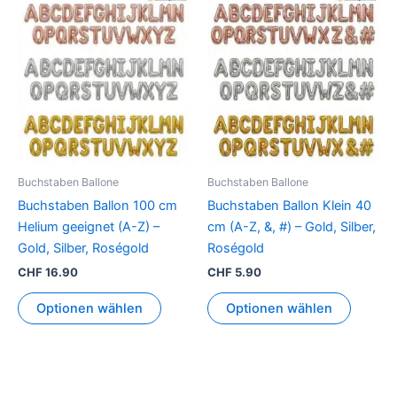
Dieses
Dieses
Produkt
Produkt
weist
weist
mehrere
mehrer
Varianten
Variant
auf.
auf.
Die
Die
Optionen
Option
können
können
Buchstaben Ballone
Buchstaben Ballone
auf
auf
Buchstaben Ballon 100 cm
Buchstaben Ballon Klein 40
der
der
Helium geeignet (A-Z) –
cm (A-Z, &, #) – Gold, Silber,
Produktseite
Produkt
Gold, Silber, Roségold
Roségold
gewählt
gewähl
CHF
16.90
CHF
5.90
werden
werden
Optionen wählen
Optionen wählen