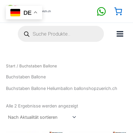
Nach
Zum
Aktualität
sortiert
Inhalt
DE
BallonShopZuerich.ch
springen
Products
search
Start
/ Buchstaben Ballone
Buchstaben Ballone
Buchstaben Ballone Heliumballon ballonshopzuerich.ch
Alle 2 Ergebnisse werden angezeigt