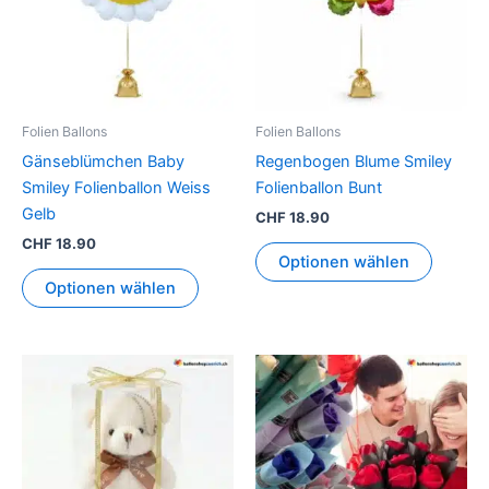
Folien Ballons
Folien Ballons
Gänseblümchen Baby
Regenbogen Blume Smiley
Smiley Folienballon Weiss
Folienballon Bunt
Gelb
CHF
18.90
CHF
18.90
Optionen wählen
Optionen wählen
Dies
Prod
weis
mehr
Vari