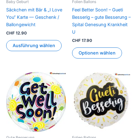
Baby Geburt
Folien Ballons
auf
Säckchen mit Bär & „I Love
Feel Better Soon! – Gueti
der
You“ Karte — Geschenk /
Besserig – gute Besserung –
Produktseite
Ballongewicht
Spital Genesung Krankheit
gewählt
U
CHF
12.90
werden
CHF
17.90
Ausführung wählen
Optionen wählen
Gute Besserung
Folien Ballons