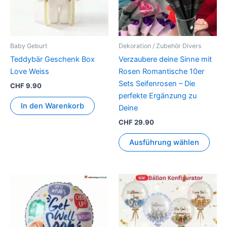
auf.
Die
Opti
könn
Baby Geburt
Dekoration / Zubehör Divers
auf
Teddybär Geschenk Box
Verzaubere deine Sinne mit
der
Love Weiss
Rosen Romantische 10er
Prod
Sets Seifenrosen – Die
CHF
9.90
gewä
perfekte Ergänzung zu
werd
In den Warenkorb
Deine
CHF
29.90
Ausführung wählen