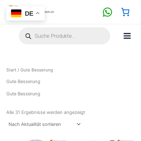
Nach
Zum
Aktualität
sortiert
Inhalt
DE
BallonShopZuerich.ch
springen
Products
search
Start
/ Gute Besserung
Gute Besserung
Gute Besserung
Alle 31 Ergebnisse werden angezeigt