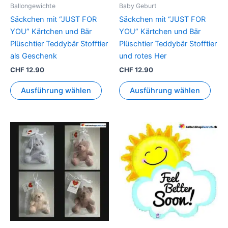
können
könn
Ballongewichte
Baby Geburt
auf
auf
Säckchen mit “JUST FOR
Säckchen mit “JUST FOR
der
der
YOU” Kärtchen und Bär
YOU” Kärtchen und Bär
Produktseite
Prod
Plüschtier Teddybär Stofftier
Plüschtier Teddybär Stofftier
gewählt
gewä
als Geschenk
und rotes Her
werden
werd
CHF
12.90
CHF
12.90
Ausführung wählen
Ausführung wählen
Dieses
Produkt
weist
mehrere
Varianten
auf.
Die
Optionen
können