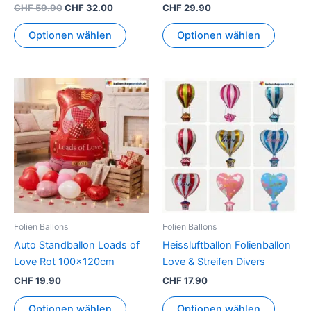
CHF
59.90
CHF
32.00
CHF
29.90
Optionen wählen
Optionen wählen
Dieses
Produkt
weist
mehrer
Variant
auf.
Die
Option
können
Folien Ballons
Folien Ballons
auf
Auto Standballon Loads of
Heissluftballon Folienballon
der
Love Rot 100x120cm
Love & Streifen Divers
Produkt
CHF
19.90
CHF
17.90
gewähl
werden
Optionen wählen
Optionen wählen