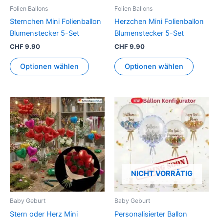
können
können
Folien Ballons
Folien Ballons
auf
auf
Sternchen Mini Folienballon
Herzchen Mini Folienballon
der
der
Blumenstecker 5-Set
Blumenstecker 5-Set
Produktseite
Produkt
CHF
9.90
CHF
9.90
gewählt
gewähl
werden
werden
Optionen wählen
Optionen wählen
Dieses
Produkt
weist
mehrere
Varianten
auf.
Die
NICHT VORRÄTIG
Optionen
können
Baby Geburt
Baby Geburt
auf
Stern oder Herz Mini
Personalisierter Ballon