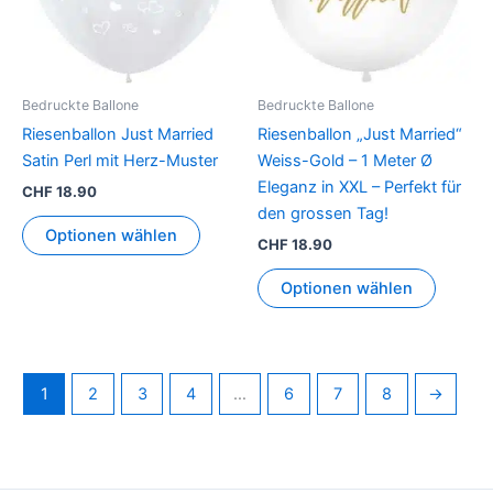
Bedruckte Ballone
Bedruckte Ballone
Riesenballon Just Married
Riesenballon „Just Married“
Satin Perl mit Herz-Muster
Weiss-Gold – 1 Meter Ø
Eleganz in XXL – Perfekt für
CHF
18.90
den grossen Tag!
Optionen wählen
CHF
18.90
Optionen wählen
1
2
3
4
…
6
7
8
→