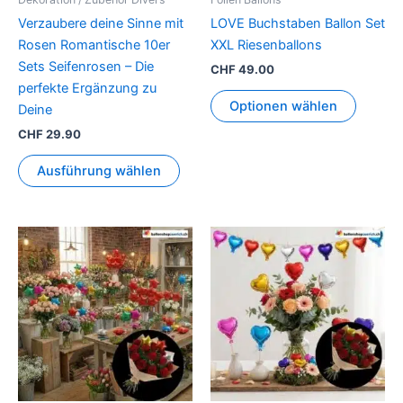
auf
auf
Verzaubere deine Sinne mit
LOVE Buchstaben Ballon Set
der
der
Rosen Romantische 10er
XXL Riesenballons
Produktseite
Produkt
Sets Seifenrosen – Die
CHF
49.00
gewählt
gewähl
perfekte Ergänzung zu
werden
werden
Optionen wählen
Deine
CHF
29.90
Ausführung wählen
Dieses
Dieses
Produkt
Produkt
weist
weist
mehrere
mehrer
Varianten
Variant
auf.
auf.
Die
Die
Optionen
Option