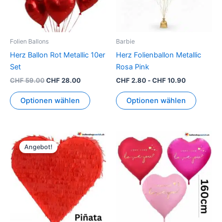
Folien Ballons
Barbie
Herz Ballon Rot Metallic 10er
Herz Folienballon Metallic
Set
Rosa Pink
CHF
59.00
CHF
28.00
CHF
2.80
-
CHF
10.90
Optionen wählen
Optionen wählen
Ursprünglicher
Aktueller
Dieses
Preis
Preis
Angebot!
Produkt
war:
ist:
CHF 29.90
CHF 25.90.
weist
mehrer
Variant
auf.
Die
Option