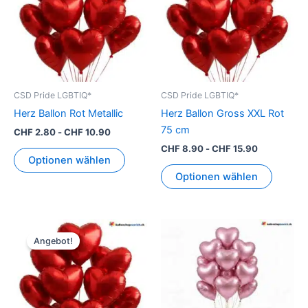
CSD Pride LGBTIQ*
CSD Pride LGBTIQ*
Herz Ballon Rot Metallic
Herz Ballon Gross XXL Rot
75 cm
CHF
2.80
-
CHF
10.90
CHF
8.90
-
CHF
15.90
Optionen wählen
Optionen wählen
Ursprünglicher
Aktueller
Preis
Preis
Angebot!
war:
ist:
CHF 59.00
CHF 28.00.