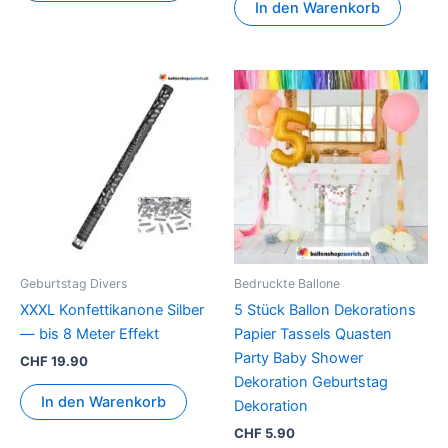
In den Warenkorb
Dies
Prod
weis
mehr
Vari
auf.
Die
Opti
könn
Geburtstag Divers
Bedruckte Ballone
auf
XXXL Konfettikanone Silber
5 Stück Ballon Dekorations
der
— bis 8 Meter Effekt
Papier Tassels Quasten
Prod
Party Baby Shower
CHF
19.90
gewä
Dekoration Geburtstag
werd
In den Warenkorb
Dekoration
CHF
5.90