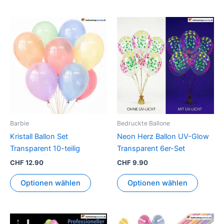
Dieses
Produkt
weist
mehrere
Varianten
auf.
Die
Optionen
können
Barbie
Bedruckte Ballone
auf
Kristall Ballon Set
Neon Herz Ballon UV-Glow
der
Transparent 10-teilig
Transparent 6er-Set
Produktseite
CHF
12.90
CHF
9.90
gewählt
werden
Optionen wählen
Optionen wählen