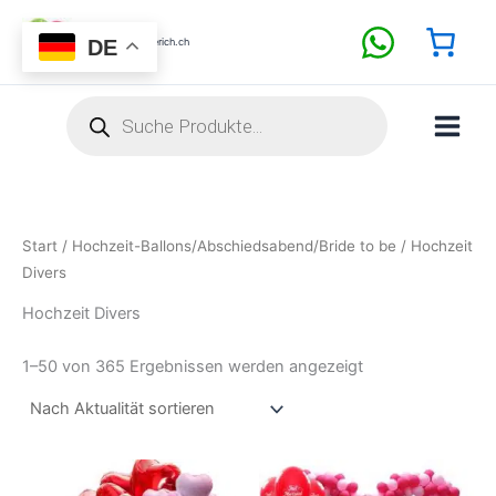
Nach
Zum
Aktualität
sortiert
Inhalt
DE
BallonShopZuerich.ch
springen
Products
search
Start
/
Hochzeit-Ballons/Abschiedsabend/Bride to be
/ Hochzeit
Divers
Hochzeit Divers
1–50 von 365 Ergebnissen werden angezeigt