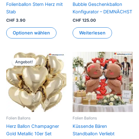
der
Folienballon Stern Herz mit
Bubble Geschenkballon
Produktseite
Stab
Konfigurator – DEMNÄCHST
gewählt
CHF
3.90
CHF
125.00
werden
Optionen wählen
Weiterlesen
Ursprünglicher
Aktueller
Preis
Preis
Angebot!
war:
ist:
CHF 59.90
CHF 32.00.
Folien Ballons
Folien Ballons
Herz Ballon Champagner
Küssende Bären
Gold Metallic 10er Set
Standballon Verliebt