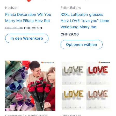
können
Hochzeit
Folien Ballons
auf
Pinata Dekoration Will You
XXXL Luftballon grosses
der
Marry Me Piñata Herz Rot
Herz LOVE “love you” Liebe
Produkt
Verlobung Marry me
CHF
29.90
CHF
25.90
gewähl
CHF
29.90
werden
In den Warenkorb
Optionen wählen
Dieses
Dieses
Produkt
Produkt
weist
weist
mehrere
mehrer
Varianten
Variant
auf.
auf.
Die
Die
Optionen
Option
können
können
Dekoration / Zubehör Divers
Folien Ballons