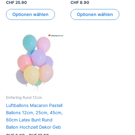
CHF
25.90
CHF
8.90
Optionen wählen
Optionen wählen
Preisspanne:
Dieses
CHF 6.90
Produkt
bis
CHF 12.90
weist
mehrere
Varianten
auf.
Die
Optionen
können
Einfarbig Rund 12cm
auf
Luftballons Macaron Pastell
der
Ballons 12cm, 25cm, 45cm,
Produktseite
60cm Latex Bunt Rund
gewählt
Ballon Hochzeit Dekor Geb
werden