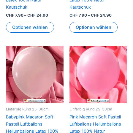
Latex 100% Natur
Latex 100% Natur
gewählt
gewähl
Kautschuk
Kautschuk
werden
werden
CHF
7.90
–
CHF
24.90
CHF
7.90
–
CHF
24.90
Optionen wählen
Optionen wählen
Preisspanne:
Preisspann
Dieses
Dieses
CHF 7.90
CHF 7.90
Produkt
Produkt
bis
bis
CHF 24.90
weist
CHF 24.90
weist
mehrere
mehrer
Varianten
Variant
auf.
auf.
Die
Die
Optionen
Option
können
können
Einfarbig Rund 25-30cm
Einfarbig Rund 25-30cm
auf
auf
Babypink Macaron Soft
Pink Macaron Soft Pastell
der
der
Pastell Luftballons
Luftballons Heliumballons
Produktseite
Produkt
Heliumballons Latex 100%
Latex 100% Natur