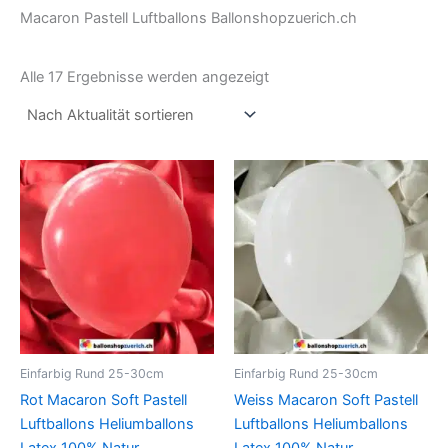
Macaron Pastell Luftballons Ballonshopzuerich.ch
Alle 17 Ergebnisse werden angezeigt
Preisspanne:
Preisspann
Dieses
Dieses
CHF 7.90
CHF 7.90
Produkt
Produkt
bis
bis
CHF 24.90
weist
CHF 24.90
weist
mehrere
mehrer
Varianten
Variant
auf.
auf.
Die
Die
Optionen
Option
können
können
Einfarbig Rund 25-30cm
Einfarbig Rund 25-30cm
auf
auf
Rot Macaron Soft Pastell
Weiss Macaron Soft Pastell
der
der
Luftballons Heliumballons
Luftballons Heliumballons
Produktseite
Produkt