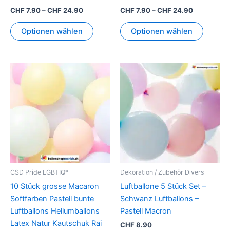
werden
werden
CHF
7.90
–
CHF
24.90
CHF
7.90
–
CHF
24.90
Optionen wählen
Optionen wählen
Dieses
Produkt
weist
mehrer
Variant
auf.
Die
Option
können
CSD Pride LGBTIQ*
Dekoration / Zubehör Divers
auf
10 Stück grosse Macaron
Luftballone 5 Stück Set –
der
Softfarben Pastell bunte
Schwanz Luftballons –
Produkt
Luftballons Heliumballons
Pastell Macron
gewähl
Latex Natur Kautschuk Rai
CHF
8.90
werden