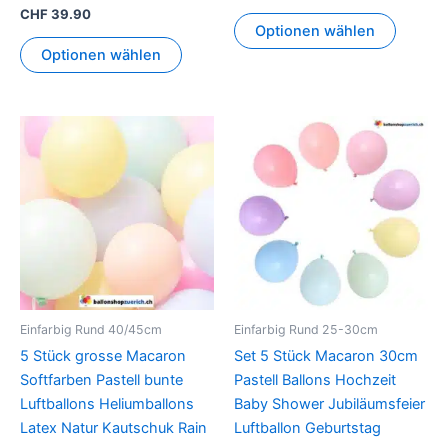
CHF
39.90
Optionen wählen
Optionen wählen
Dieses
Produkt
weist
mehrer
Variant
auf.
Die
Option
können
Einfarbig Rund 40/45cm
Einfarbig Rund 25-30cm
auf
5 Stück grosse Macaron
Set 5 Stück Macaron 30cm
der
Softfarben Pastell bunte
Pastell Ballons Hochzeit
Produkt
Luftballons Heliumballons
Baby Shower Jubiläumsfeier
gewähl
Latex Natur Kautschuk Rain
Luftballon Geburtstag
werden