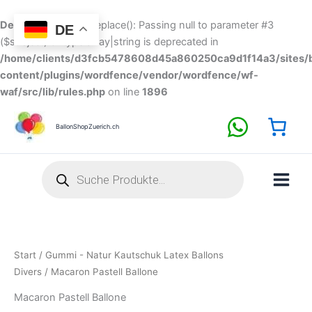
Zum
Inhalt
Deprecated
: preg_replace(): Passing null to parameter #3
DE
springen
($subject) of type array|string is deprecated in
/home/clients/d3fcb5478608d45a860250ca9d1f14a3/sites/b
content/plugins/wordfence/vendor/wordfence/wf-
waf/src/lib/rules.php
on line
1896
Nach
Aktualität
sortiert
BallonShopZuerich.ch
Products
search
Start
/
Gummi - Natur Kautschuk Latex Ballons
Divers
/ Macaron Pastell Ballone
Macaron Pastell Ballone