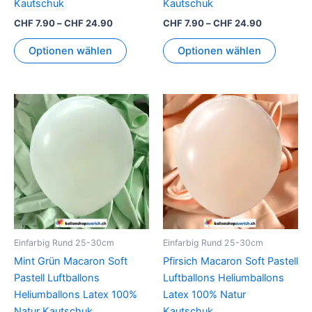
Kautschuk
Kautschuk
werden
werden
CHF
7.90
–
CHF
24.90
CHF
7.90
–
CHF
24.90
Optionen wählen
Optionen wählen
Preisspanne:
Preisspann
Dieses
Dieses
CHF 7.90
CHF 7.90
Produkt
Produkt
bis
bis
CHF 24.90
weist
CHF 24.90
weist
mehrere
mehrer
Varianten
Variant
auf.
auf.
Die
Die
Optionen
Option
können
können
Einfarbig Rund 25-30cm
Einfarbig Rund 25-30cm
auf
auf
Mint Grün Macaron Soft
Pfirsich Macaron Soft Pastell
der
der
Pastell Luftballons
Luftballons Heliumballons
Produktseite
Produkt
Heliumballons Latex 100%
Latex 100% Natur
gewählt
gewähl
Natur Kautschuk
Kautschuk