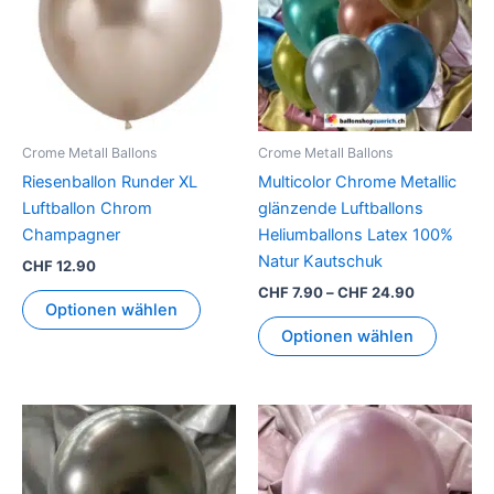
mehrer
Variant
auf.
Die
Option
können
Crome Metall Ballons
Crome Metall Ballons
auf
Riesenballon Runder XL
Multicolor Chrome Metallic
der
Luftballon Chrom
glänzende Luftballons
Produkt
Champagner
Heliumballons Latex 100%
gewähl
Natur Kautschuk
CHF
12.90
werden
CHF
7.90
–
CHF
24.90
Optionen wählen
Optionen wählen
Preisspanne:
Preisspann
Dieses
Dieses
CHF 7.90
CHF 7.90
Produkt
Produkt
bis
bis
CHF 24.90
weist
CHF 24.90
weist