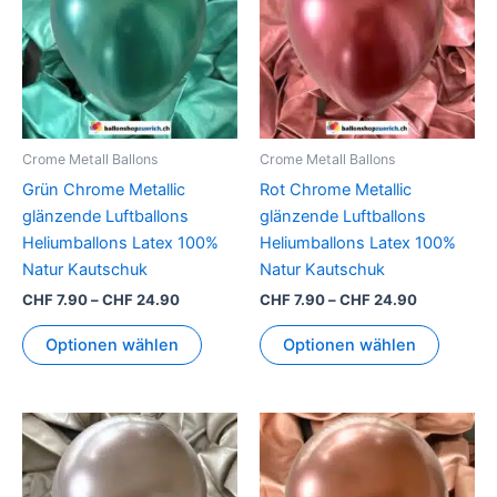
mehrere
mehrer
Varianten
Variant
auf.
auf.
Die
Die
Optionen
Option
können
können
Crome Metall Ballons
Crome Metall Ballons
auf
auf
Grün Chrome Metallic
Rot Chrome Metallic
der
der
glänzende Luftballons
glänzende Luftballons
Produktseite
Produkt
Heliumballons Latex 100%
Heliumballons Latex 100%
gewählt
gewähl
Natur Kautschuk
Natur Kautschuk
werden
werden
CHF
7.90
–
CHF
24.90
CHF
7.90
–
CHF
24.90
Optionen wählen
Optionen wählen
Preisspanne:
Preisspann
Dieses
Dieses
CHF 7.90
CHF 7.90
Produkt
Produkt
bis
bis
CHF 24.90
weist
CHF 24.90
weist