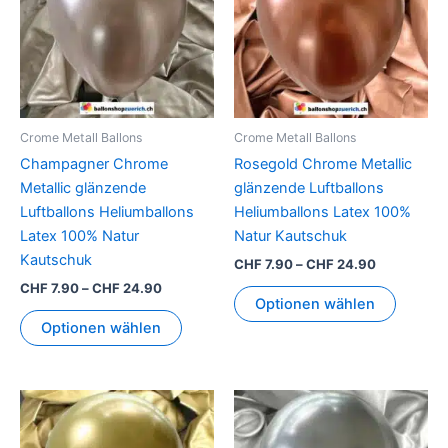
mehrere
mehrer
Varianten
Variant
auf.
auf.
Die
Die
Optionen
Option
können
können
Crome Metall Ballons
Crome Metall Ballons
auf
auf
Champagner Chrome
Rosegold Chrome Metallic
der
der
Metallic glänzende
glänzende Luftballons
Produktseite
Produkt
Luftballons Heliumballons
Heliumballons Latex 100%
gewählt
gewähl
Latex 100% Natur
Natur Kautschuk
werden
werden
Kautschuk
CHF
7.90
–
CHF
24.90
CHF
7.90
–
CHF
24.90
Optionen wählen
Optionen wählen
Preisspanne:
Preisspann
Dieses
Dieses
CHF 7.90
CHF 7.90
Produkt
Produkt
bis
bis