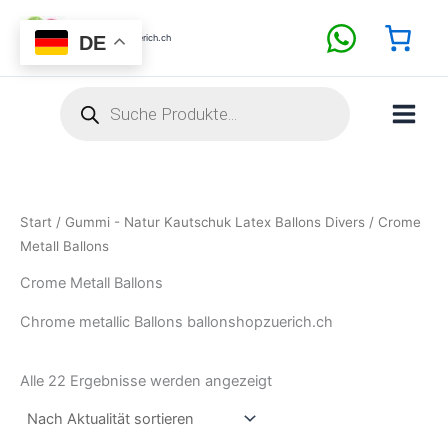
Nach
Zum
Aktualität
sortiert
Inhalt
DE
BallonShopZuerich.ch
springen
Products
search
Start
/
Gummi - Natur Kautschuk Latex Ballons Divers
/ Crome
Metall Ballons
Crome Metall Ballons
Chrome metallic Ballons ballonshopzuerich.ch
Alle 22 Ergebnisse werden angezeigt