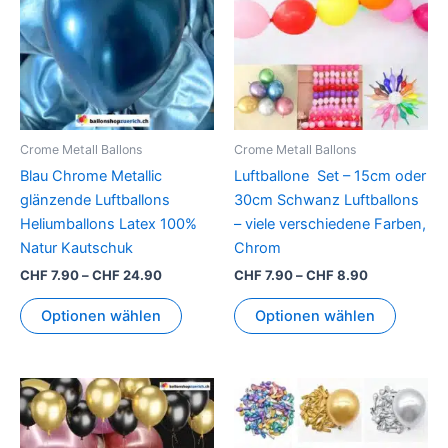
mehrere
mehrer
Varianten
Variant
auf.
auf.
Die
Die
Optionen
Option
können
können
Crome Metall Ballons
Crome Metall Ballons
auf
auf
Blau Chrome Metallic
Luftballone Set – 15cm oder
der
der
glänzende Luftballons
30cm Schwanz Luftballons
Produktseite
Produkt
Heliumballons Latex 100%
– viele verschiedene Farben,
gewählt
gewähl
Natur Kautschuk
Chrom
werden
werden
CHF
7.90
–
CHF
24.90
CHF
7.90
–
CHF
8.90
Optionen wählen
Optionen wählen
Preisspanne:
Dieses
Dieses
CHF 6.90
Produkt
Produkt
bis
CHF 9.90
weist
weist