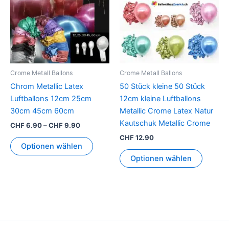
mehrere
mehrer
Varianten
Variant
auf.
auf.
Die
Die
Optionen
Option
können
können
Crome Metall Ballons
Crome Metall Ballons
auf
auf
Chrom Metallic Latex
50 Stück kleine 50 Stück
der
der
Luftballons 12cm 25cm
12cm kleine Luftballons
Produktseite
Produkt
30cm 45cm 60cm
Metallic Crome Latex Natur
gewählt
gewähl
Kautschuk Metallic Crome
CHF
6.90
–
CHF
9.90
werden
werden
CHF
12.90
Optionen wählen
Optionen wählen