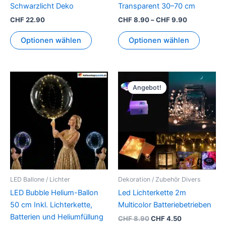
Schwarzlicht Deko
Transparent 30–70 cm
Produkt
CHF
22.90
CHF
8.90
–
CHF
9.90
gewähl
werden
Optionen wählen
Optionen wählen
Ursprünglicher
Aktueller
Dieses
Preis
Preis
Angebot!
Produkt
war:
ist:
weist
CHF 8.90
CHF 4.50.
mehrere
Varianten
auf.
Die
Optionen
können
LED Ballone / Lichter
Dekoration / Zubehör Divers
auf
LED Bubble Helium-Ballon
Led Lichterkette 2m
der
50 cm Inkl. Lichterkette,
Multicolor Batteriebetrieben
Produktseite
Batterien und Heliumfüllung
CHF
8.90
CHF
4.50
gewählt