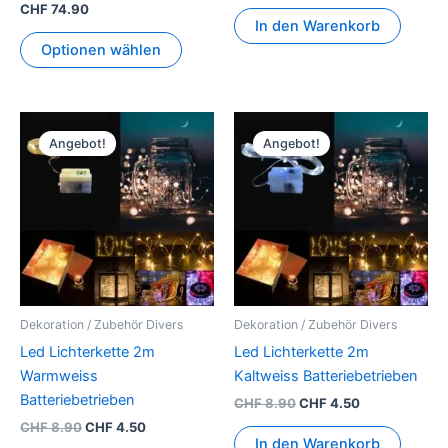
CHF
74.90
werden
In den Warenkorb
Optionen wählen
Ursprünglicher
Aktueller
Ursprünglicher
Aktueller
Preis
Preis
Preis
Preis
Angebot!
Angebot!
war:
ist:
war:
ist:
CHF 8.90
CHF 4.50.
CHF 8.90
CHF 4.50.
Dekoration / Zubehör Divers
Dekoration / Zubehör Divers
Led Lichterkette 2m
Led Lichterkette 2m
Warmweiss
Kaltweiss Batteriebetrieben
Batteriebetrieben
CHF
8.90
CHF
4.50
CHF
8.90
CHF
4.50
In den Warenkorb