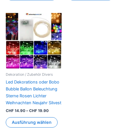
Preisspanne:
Dieses
CHF 14.90
Produkt
bis
CHF 19.90
weist
mehrere
Varianten
auf.
Die
Optionen
können
Dekoration / Zubehör Divers
auf
Led Dekorations oder Bobo
der
Bubble Ballon Beleuchtung
Produktseite
Sterne Rosen Lichter
gewählt
Weihnachten Neujahr Silvest
werden
CHF
14.90
–
CHF
19.90
Ausführung wählen