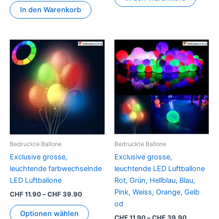
In den Warenkorb
Preisspanne:
Preisspan
Dieses
Dieses
CHF 11.90
CHF 11.90
Produkt
Produkt
bis
bis
CHF 39.90
weist
CHF 39.9
weist
mehrere
mehrer
Varianten
Variant
auf.
auf.
Die
Die
Optionen
Option
können
können
Bedruckte Ballone
Bedruckte Ballone
auf
auf
Exclusive grosse,
Exclusive grosse,
der
der
leuchtende farbwechselnde
leuchtende LED Luftballone
Produktseite
Produkt
LED Luftballone
Rot, Grün, Hellblau, Blau,
gewählt
gewähl
Pink, Weiss, Orange, Gelb
CHF
11.90
–
CHF
39.90
werden
werden
od
Optionen wählen
CHF
11.90
–
CHF
39.90