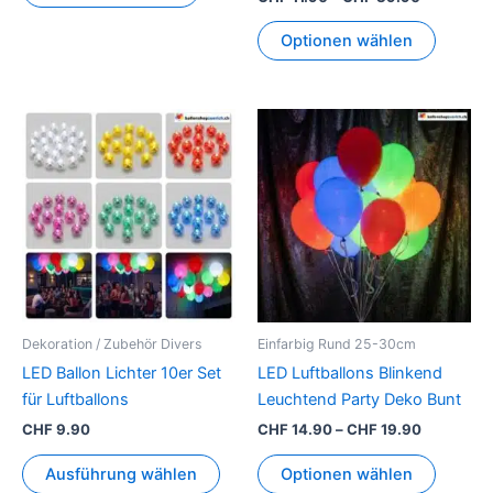
Optionen wählen
Preisspan
Dieses
Dieses
CHF 14.9
Produkt
Produkt
bis
weist
CHF 19.9
weist
mehrere
mehrer
Varianten
Variant
auf.
auf.
Die
Die
Optionen
Option
können
können
Dekoration / Zubehör Divers
Einfarbig Rund 25-30cm
auf
auf
LED Ballon Lichter 10er Set
LED Luftballons Blinkend
der
der
für Luftballons
Leuchtend Party Deko Bunt
Produktseite
Produkt
CHF
9.90
CHF
14.90
–
CHF
19.90
gewählt
gewähl
werden
werden
Ausführung wählen
Optionen wählen