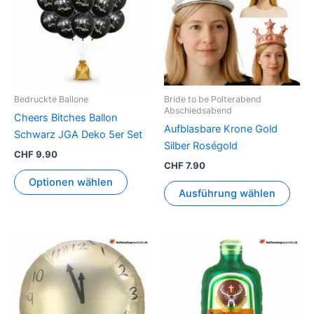
mehr
Vari
auf.
Die
Opti
könn
Bedruckte Ballone
Bride to be Polterabend
auf
Abschiedsabend
Cheers Bitches Ballon
der
Aufblasbare Krone Gold
Schwarz JGA Deko 5er Set
Prod
Silber Roségold
CHF
9.90
gewä
CHF
7.90
werd
Optionen wählen
Ausführung wählen