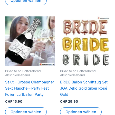
Optionen wählen
Dieses
Produkt
weist
mehrer
Variant
auf.
Die
Option
können
Bride to be Polterabend
Bride to be Polterabend
auf
Abschiedsabend
Abschiedsabend
der
Salut – Grosse Champagner
BRIDE Ballon Schriftzug Set
Produkt
Sekt Flasche – Party Fest
JGA Deko Gold Silber Rosé
gewähl
Folien Luftballon Party
Gold
werden
CHF
15.90
CHF
29.90
Optionen wählen
Optionen wählen