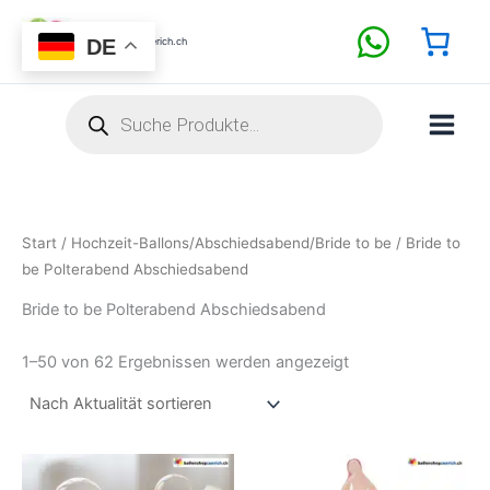
Nach
Zum
Aktualität
sortiert
Inhalt
DE
BallonShopZuerich.ch
springen
Products
search
Start
/
Hochzeit-Ballons/Abschiedsabend/Bride to be
/ Bride to
be Polterabend Abschiedsabend
Bride to be Polterabend Abschiedsabend
1–50 von 62 Ergebnissen werden angezeigt