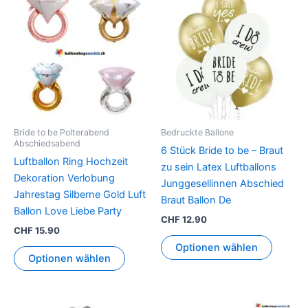
Produkt
weist
mehrere
Varianten
auf.
Die
Optionen
können
Bride to be Polterabend
Bedruckte Ballone
auf
Abschiedsabend
6 Stück Bride to be – Braut
der
Luftballon Ring Hochzeit
zu sein Latex Luftballons
Produktseite
Dekoration Verlobung
Junggesellinnen Abschied
gewählt
Jahrestag Silberne Gold Luft
Braut Ballon De
werden
Ballon Love Liebe Party
CHF
12.90
CHF
15.90
Optionen wählen
Optionen wählen