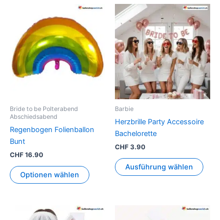
Dies
Prod
weis
mehr
Vari
auf.
Die
Opti
könn
Bride to be Polterabend
Barbie
auf
Abschiedsabend
Herzbrille Party Accessoire
der
Regenbogen Folienballon
Bachelorette
Prod
Bunt
CHF
3.90
gewä
CHF
16.90
werd
Ausführung wählen
Optionen wählen