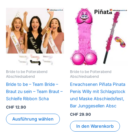
Dieses
Produkt
weist
mehrere
Varianten
auf.
Die
Optionen
können
Bride to be Polterabend
Bride to be Polterabend
auf
Abschiedsabend
Abschiedsabend
der
Bride to be – Team Bride –
Erwachsenen Piñata Pinata
Produktseite
Braut zu sein – Team Braut –
Penis Willy mit Schlagstock
gewählt
Schleife Ribbon Scha
und Maske Abschiedsfest,
werden
Bar Junggesellen Absc
CHF
12.90
CHF
29.90
Ausführung wählen
In den Warenkorb