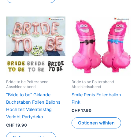
Dieses
Dieses
Produkt
Produkt
weist
weist
mehrere
mehrer
Varianten
Variant
auf.
auf.
Die
Die
Optionen
Option
können
können
Bride to be Polterabend
Bride to be Polterabend
auf
auf
Abschiedsabend
Abschiedsabend
der
der
“Bride to be” Girlande
Smile Penis Folienballon
Produktseite
Produkt
Buchstaben Folien Ballons
Pink
gewählt
gewähl
Hochzeit Valentinstag
CHF
17.90
werden
werden
Verlobt Partydeko
Optionen wählen
CHF
19.90