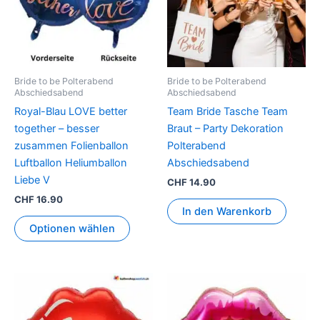
Bride to be Polterabend
Bride to be Polterabend
Abschiedsabend
Abschiedsabend
Royal-Blau LOVE better
Team Bride Tasche Team
together – besser
Braut – Party Dekoration
zusammen Folienballon
Polterabend
Luftballon Heliumballon
Abschiedsabend
Liebe V
CHF
14.90
CHF
16.90
In den Warenkorb
Optionen wählen