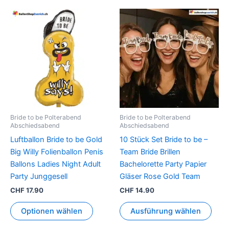
Dies
Prod
weis
mehr
Vari
auf.
Die
Opti
könn
Bride to be Polterabend
Bride to be Polterabend
auf
Abschiedsabend
Abschiedsabend
der
Luftballon Bride to be Gold
10 Stück Set Bride to be –
Prod
Big Willy Folienballon Penis
Team Bride Brillen
gewä
Ballons Ladies Night Adult
Bachelorette Party Papier
werd
Party Junggesell
Gläser Rose Gold Team
CHF
17.90
CHF
14.90
Optionen wählen
Ausführung wählen