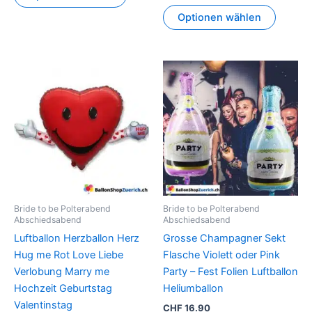
Optionen wählen
Dieses
Produkt
weist
mehrer
Variant
auf.
Die
Option
können
Bride to be Polterabend
Bride to be Polterabend
auf
Abschiedsabend
Abschiedsabend
der
Luftballon Herzballon Herz
Grosse Champagner Sekt
Produkt
Hug me Rot Love Liebe
Flasche Violett oder Pink
gewähl
Verlobung Marry me
Party – Fest Folien Luftballon
werden
Hochzeit Geburtstag
Heliumballon
Valentinstag
CHF
16.90