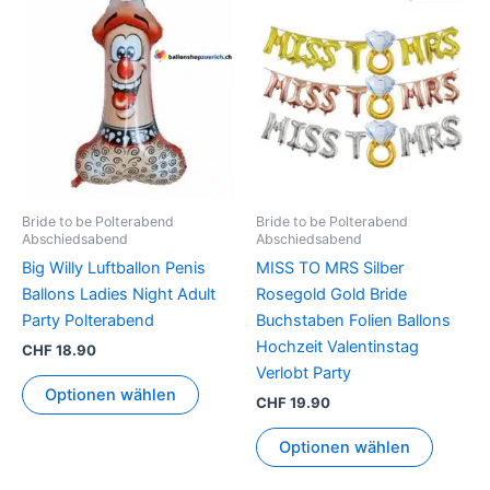
Dieses
Produkt
weist
mehrer
Variant
auf.
Die
Option
können
Bride to be Polterabend
Bride to be Polterabend
auf
Abschiedsabend
Abschiedsabend
der
Big Willy Luftballon Penis
MISS TO MRS Silber
Produkt
Ballons Ladies Night Adult
Rosegold Gold Bride
gewähl
Party Polterabend
Buchstaben Folien Ballons
werden
Hochzeit Valentinstag
CHF
18.90
Verlobt Party
Optionen wählen
CHF
19.90
Optionen wählen