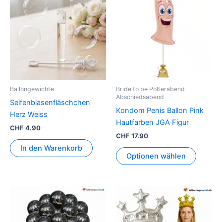
Ballongewichte
Bride to be Polterabend
Abschiedsabend
Seifenblasenfläschchen
Kondom Penis Ballon Pink
Herz Weiss
Hautfarben JGA Figur
CHF
4.90
CHF
17.90
In den Warenkorb
Optionen wählen
Dies
Prod
weis