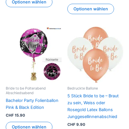
Optionen wählen
Optionen wählen
Dieses
Produkt
weist
mehrer
Variant
auf.
Die
Option
können
Bride to be Polterabend
Bedruckte Ballone
auf
Abschiedsabend
5 Stück Bride to be – Braut
der
Bachelor Party Folienballon
zu sein, Weiss oder
Produkt
Pink & Black Edition
Rosegold Latex Ballons
gewähl
CHF
15.90
Junggesellinnenabschied
werden
CHF
9.90
Optionen wählen