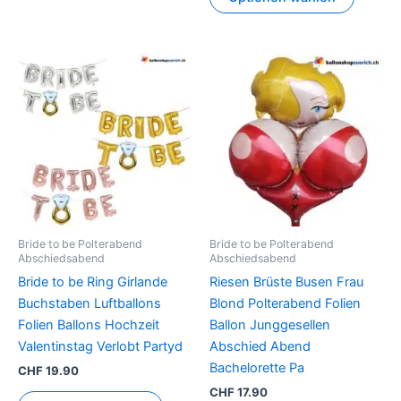
Dieses
Produkt
weist
mehrere
Varianten
auf.
Die
Optionen
können
Bride to be Polterabend
Bride to be Polterabend
auf
Abschiedsabend
Abschiedsabend
der
Bride to be Ring Girlande
Riesen Brüste Busen Frau
Produktseite
Buchstaben Luftballons
Blond Polterabend Folien
gewählt
Folien Ballons Hochzeit
Ballon Junggesellen
werden
Valentinstag Verlobt Partyd
Abschied Abend
Bachelorette Pa
CHF
19.90
CHF
17.90