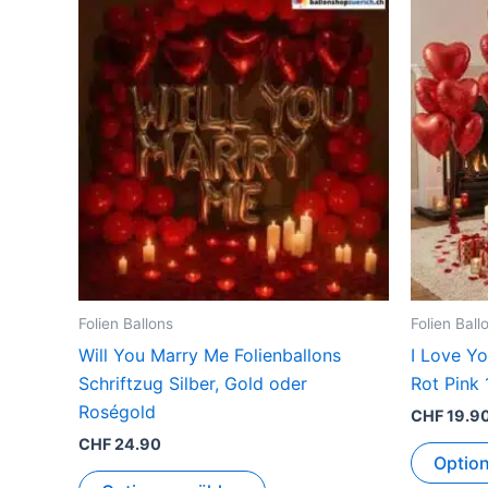
Dieses
Produkt
weist
mehrere
Varianten
auf.
Die
Optionen
können
auf
der
Produktseite
Folien Ballons
Folien Ball
gewählt
Will You Marry Me Folienballons
I Love Y
werden
Schriftzug Silber, Gold oder
Rot Pink
Roségold
CHF
19.9
CHF
24.90
Optio