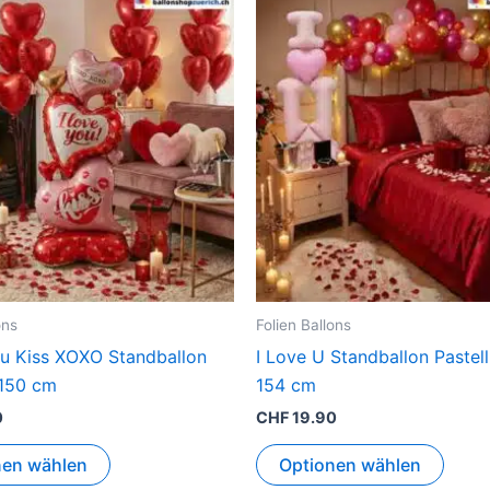
ons
Folien Ballons
ou Kiss XOXO Standballon
I Love U Standballon Pastel
 150 cm
154 cm
0
CHF
19.90
nen wählen
Optionen wählen