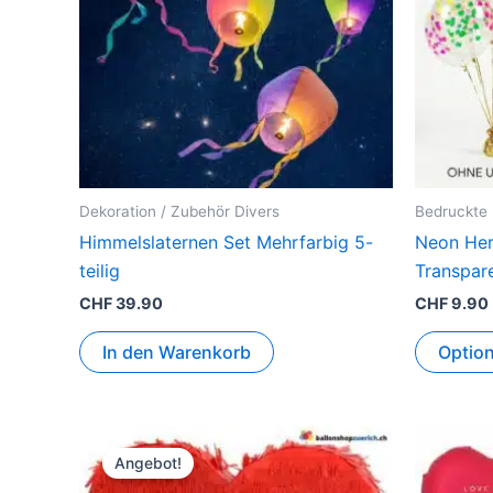
Dekoration / Zubehör Divers
Bedruckte 
Himmelslaternen Set Mehrfarbig 5-
Neon Her
teilig
Transpar
CHF
39.90
CHF
9.90
In den Warenkorb
Optio
Ursprünglicher
Aktueller
Preis
Preis
Angebot!
war:
ist: