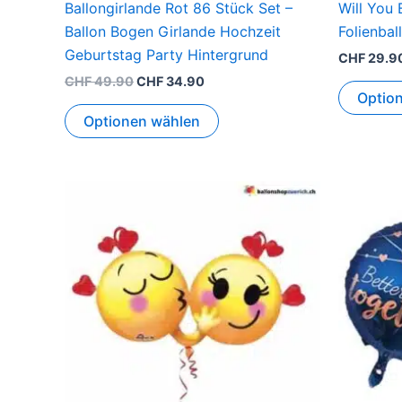
Ballongirlande Rot 86 Stück Set –
Will You 
Ballon Bogen Girlande Hochzeit
Folienbal
Geburtstag Party Hintergrund
CHF
29.9
CHF
49.90
CHF
34.90
Optio
Optionen wählen