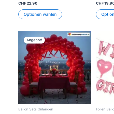
CHF
22.90
CHF
19.9
Optionen wählen
Optio
Ursprünglicher
Aktueller
Preis
Preis
Angebot!
war:
ist:
CHF 49.90
CHF 34.90.
Ballon Sets Girlanden
Folien Ball