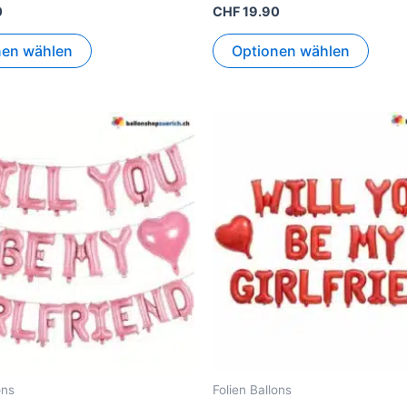
0
CHF
19.90
nen wählen
Optionen wählen
ons
Folien Ballons