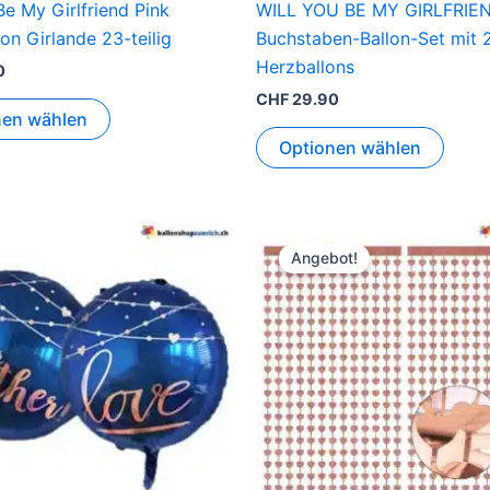
Be My Girlfriend Pink
WILL YOU BE MY GIRLFRIE
lon Girlande 23-teilig
Buchstaben-Ballon-Set mit 
Herzballons
0
CHF
29.90
nen wählen
Optionen wählen
Ursprünglicher
Aktuelle
Preis
Preis
Angebot!
war:
ist:
CHF 25.90
CHF 19.9