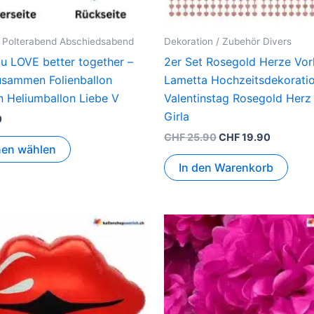
e Polterabend Abschiedsabend
Dekoration / Zubehör Divers
au LOVE better together –
2er Set Rosegold Herze Vo
usammen Folienballon
Lametta Hochzeitsdekorati
n Heliumballon Liebe V
Valentinstag Rosegold Herz
Girla
0
CHF
25.90
CHF
19.90
nen wählen
In den Warenkorb