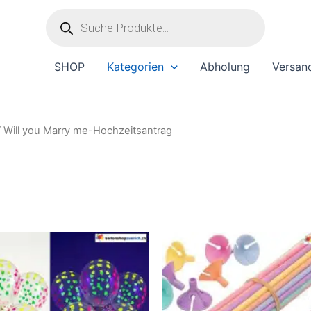
Products
ität
search
rt
SHOP
Kategorien
Abholung
Versan
 Will you Marry me-Hochzeitsantrag