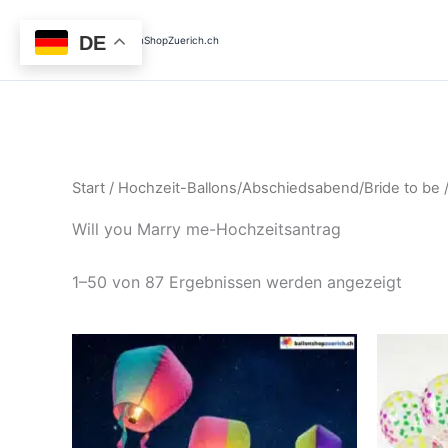
Nach
Zum
Aktual
Inhalt
sortie
DE
BallonShopZuerich.ch
springen
Start
/
Hochzeit-Ballons/Abschiedsabend/Bride to be
/
Will you Marry me-Hochzeitsantrag
1–50 von 87 Ergebnissen werden angezeigt