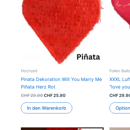
CHF 29.90
CHF 25.90.
Hochzeit
Folien Ball
Pinata Dekoration Will You Marry Me
XXXL Luf
Piñata Herz Rot
“love yo
CHF
29.90
CHF
25.90
CHF
29.9
In den Warenkorb
Optio