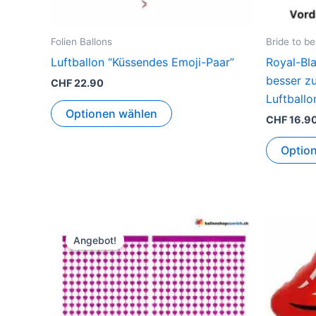
Folien Ballons
Bride to b
Luftballon “Küssendes Emoji-Paar”
Royal-Bl
besser z
CHF
22.90
Luftballo
Optionen wählen
CHF
16.9
Optio
Ursprünglicher
Aktueller
Preis
Preis
Angebot!
war:
ist:
CHF 25.90
CHF 17.90.