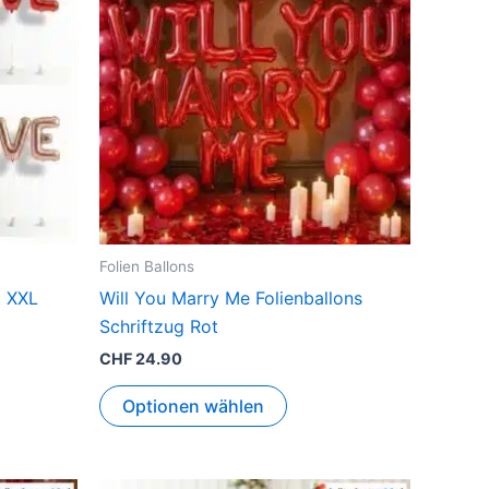
ere
nten
onen
en
ktseite
Folien Ballons
lt
t XXL
Will You Marry Me Folienballons
en
Schriftzug Rot
CHF
24.90
Optionen wählen