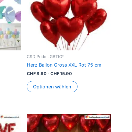
CSD Pride LGBTIQ*
l
Herz Ballon Gross XXL Rot 75 cm
CHF
8.90
-
CHF
15.90
Optionen wählen
s
kt