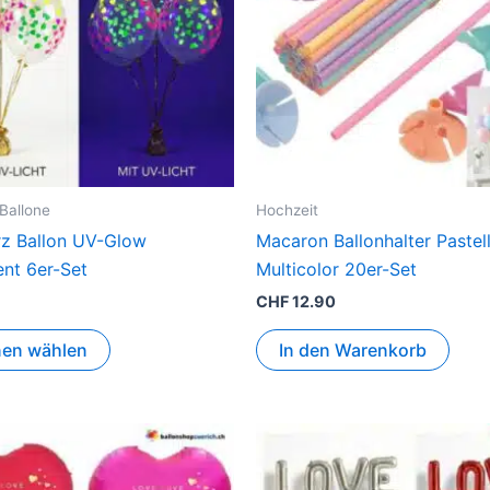
Ballone
Hochzeit
z Ballon UV-Glow
Macaron Ballonhalter Pastel
ent 6er-Set
Multicolor 20er-Set
CHF
12.90
nen wählen
In den Warenkorb
Dieses
Diese
Produkt
Produ