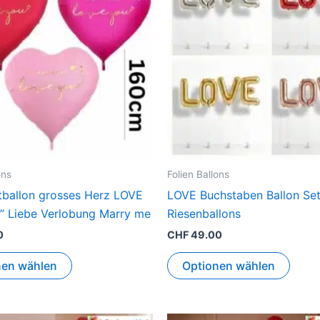
weist
weist
mehrere
mehr
Varianten
Varia
auf.
auf.
Die
Die
Optionen
Opti
können
könn
auf
auf
der
der
Produktseite
Produ
ons
Folien Ballons
gewählt
gewäh
tballon grosses Herz LOVE
LOVE Buchstaben Ballon Se
werden
werd
u” Liebe Verlobung Marry me
Riesenballons
0
CHF
49.00
nen wählen
Optionen wählen