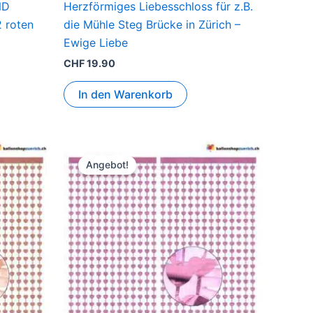
ND
Herzförmiges Liebesschloss für z.B.
2 roten
die Mühle Steg Brücke in Zürich –
Ewige Liebe
CHF
19.90
In den Warenkorb
r
Ursprünglicher
Aktueller
Preis
Preis
Angebot!
war:
ist:
0.
CHF 25.90
CHF 18.90.