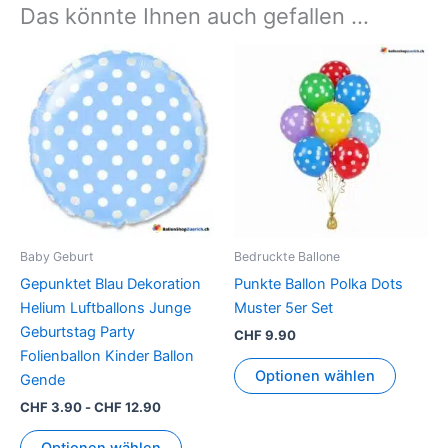
Das könnte Ihnen auch gefallen …
Dieses
Produkt
weist
mehrer
Variant
auf.
Die
Option
können
Baby Geburt
Bedruckte Ballone
auf
Gepunktet Blau Dekoration
Punkte Ballon Polka Dots
der
Helium Luftballons Junge
Muster 5er Set
Produkt
Geburtstag Party
CHF
9.90
gewähl
Folienballon Kinder Ballon
werden
Optionen wählen
Gende
CHF
3.90
-
CHF
12.90
Optionen wählen