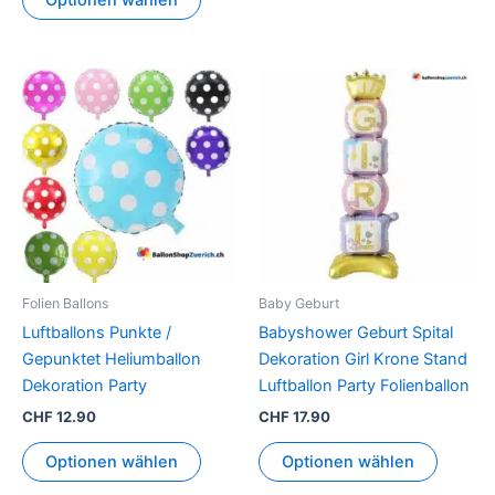
Dieses
Produkt
weist
mehrere
Varianten
auf.
Die
Optionen
können
Folien Ballons
Baby Geburt
auf
Luftballons Punkte /
Babyshower Geburt Spital
der
Gepunktet Heliumballon
Dekoration Girl Krone Stand
Produktseite
Dekoration Party
Luftballon Party Folienballon
gewählt
CHF
12.90
CHF
17.90
werden
Optionen wählen
Optionen wählen