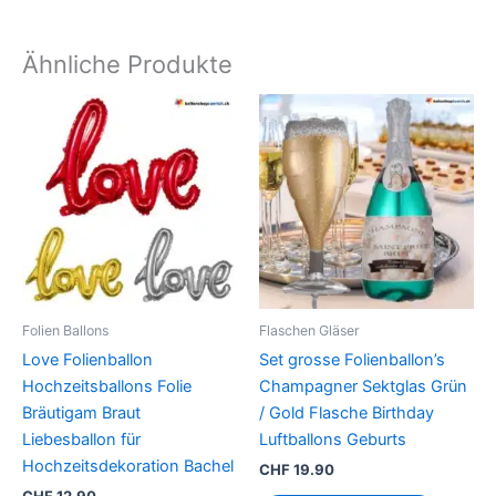
Ähnliche Produkte
Dieses
Produkt
weist
mehrere
Varianten
auf.
Die
Optionen
können
Folien Ballons
Flaschen Gläser
auf
Love Folienballon
Set grosse Folienballon’s
der
Hochzeitsballons Folie
Champagner Sektglas Grün
Produktseite
Bräutigam Braut
/ Gold Flasche Birthday
gewählt
Liebesballon für
Luftballons Geburts
werden
Hochzeitsdekoration Bachel
CHF
19.90