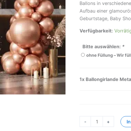
Ballons in verschieden
Aufbau einer glamourös
Geburtstage, Baby Sho
Verfügbarkeit:
Vorräti
Bitte auswählen:
*
ohne Füllung – Wir fü
1x
Ballongirlande Meta
-
+
I