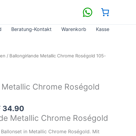
d
Beratung-Kontakt
Warenkorb
Kasse
den
/ Ballongirlande Metallic Chrome Roségold 105-
e Metallic Chrome Roségold
F
34.90
nde Metallic Chrome Roségold
 Ballonset in Metallic Chrome Roségold. Mit