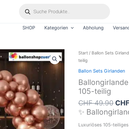
Products
search
SHOP
Kategorien
Abholung
Versan
Ballongirlande
Start
/
Ballon Sets Girlan
Metallic
teilig
Chrome
Ballon Sets Girlanden
Roségold
Ballongirland
105-
105-teilig
teilig
Menge
CHF
49.90
CH
✨ Ballongirla
Luxuriöses 105-teiliges