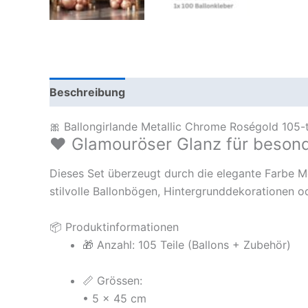
Beschreibung
🎀 Ballongirlande Metallic Chrome Roségold 105-t
❤️ Glamouröser Glanz für beson
Dieses Set überzeugt durch die elegante Farbe M
stilvolle Ballonbögen, Hintergrunddekorationen o
📦 Produktinformationen
🎁 Anzahl: 105 Teile (Ballons + Zubehör)
📏 Grössen:
• 5 × 45 cm