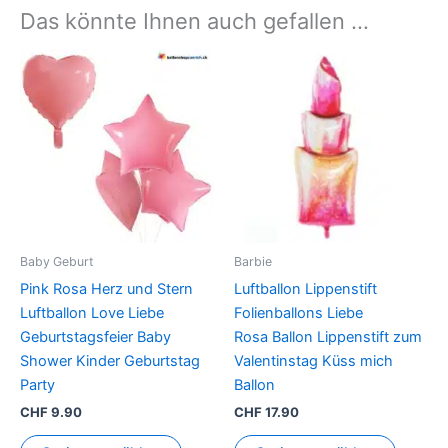
Das könnte Ihnen auch gefallen …
Dieses
Produkt
weist
mehrere
Varianten
auf.
Die
Optionen
können
Baby Geburt
Barbie
auf
Pink Rosa Herz und Stern
Luftballon Lippenstift
der
Luftballon Love Liebe
Folienballons Liebe
Produktseite
Geburtstagsfeier Baby
Rosa Ballon Lippenstift zum
gewählt
Shower Kinder Geburtstag
Valentinstag Küss mich
werden
Party
Ballon
CHF
9.90
CHF
17.90