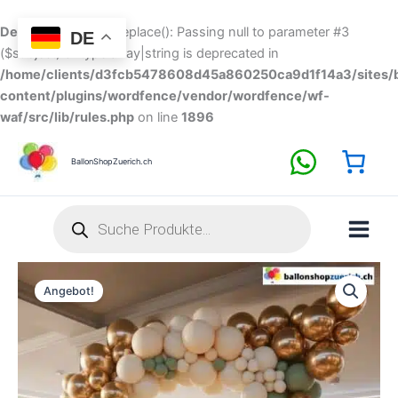
Zum
Inhalt
Deprecated
: preg_replace(): Passing null to parameter #3
DE
springen
($subject) of type array|string is deprecated in
/home/clients/d3fcb5478608d45a860250ca9d1f14a3/sites/b
content/plugins/wordfence/vendor/wordfence/wf-
waf/src/lib/rules.php
on line
1896
BallonShopZuerich.ch
Products
search
Ballongirlande
Angebot!
Salbei
Grün
Sandweiss
Gold
Chrome