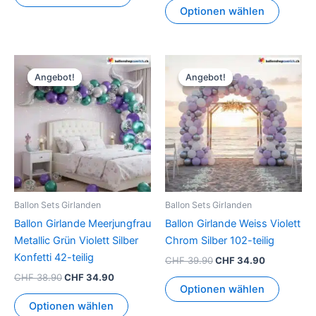
Optionen wählen
Ursprünglicher
Aktueller
Ursprünglicher
Aktueller
Preis
Preis
Preis
Preis
Angebot!
Angebot!
Angebot!
Angebot!
war:
ist:
war:
ist:
CHF 38.90
CHF 34.90.
CHF 39.90
CHF 34.90
Ballon Sets Girlanden
Ballon Sets Girlanden
Ballon Girlande Meerjungfrau
Ballon Girlande Weiss Violett
Metallic Grün Violett Silber
Chrom Silber 102-teilig
Konfetti 42-teilig
CHF
39.90
CHF
34.90
CHF
38.90
CHF
34.90
Optionen wählen
Optionen wählen