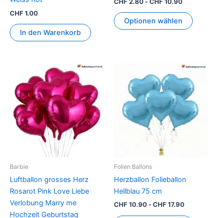
CHF
2.80
-
CHF
10.90
CHF
1.00
Optionen wählen
In den Warenkorb
Barbie
Folien Ballons
Luftballon grosses Herz
Herzballon Folieballon
Rosarot Pink Love Liebe
Hellblau 75 cm
Verlobung Marry me
CHF
10.90
-
CHF
17.90
Hochzeit Geburtstag