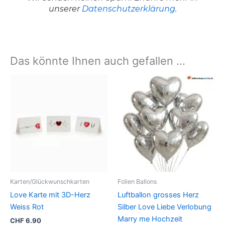
unserer
Datenschutzerklärung
.
Das könnte Ihnen auch gefallen …
Dieses
Produkt
weist
mehrere
Varianten
auf.
Die
Optionen
können
Karten/Glückwunschkarten
Folien Ballons
auf
Love Karte mit 3D-Herz
Luftballon grosses Herz
der
Weiss Rot
Silber Love Liebe Verlobung
Produktseite
Marry me Hochzeit
CHF
6.90
gewählt