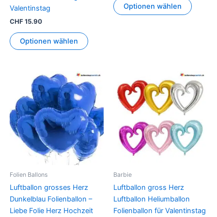
Optionen wählen
Valentinstag
CHF
15.90
Optionen wählen
Dieses
Produkt
weist
mehrer
Variant
auf.
Die
Option
können
Folien Ballons
Barbie
auf
Luftballon grosses Herz
Luftballon gross Herz
der
Dunkelblau Folienballon –
Luftballon Heliumballon
Produkt
Liebe Folie Herz Hochzeit
Folienballon für Valentinstag
gewähl