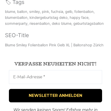
🏷️ Tags
blume, ballon, smiley, pink, fuchsia, gelb, folienballon,
blumenballon, kindergeburtstag deko, happy face,
sommerparty, riesenballon, deko blume, geburtstagsballon
SEO-Title
Blume Smiley Folienballon Pink Gelb XL | Ballonshop Zürich
VERPASSE NEUHEITEN NICHT!
Wir senden keinen Spam! Erfahre mehr in