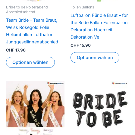
Bride to be Polterabend
Folien Ballons
Abschiedsabend
Luftballon Für die Braut – for
Team Bride – Team Braut,
the Bride Ballon Folienballon
Weiss Rosegold Folie
Dekoration Hochzeit
Heliumballon Luftballon
Dekoration Ve
Junggesellinnenabschied
CHF
15.90
CHF
17.90
Optionen wählen
Optionen wählen
Dieses
Produkt
weist
mehrere
Varianten
auf.
Die
Optionen