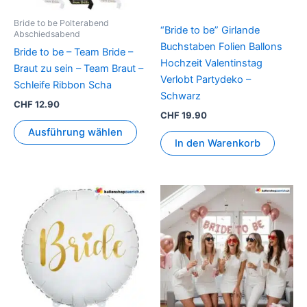
können
Bride to be Polterabend
“Bride to be” Girlande
auf
Abschiedsabend
Buchstaben Folien Ballons
der
Bride to be – Team Bride –
Hochzeit Valentinstag
Produktseite
Braut zu sein – Team Braut –
Verlobt Partydeko –
gewählt
Schleife Ribbon Scha
Schwarz
werden
CHF
12.90
CHF
19.90
Ausführung wählen
In den Warenkorb
Dies
Prod
weis
mehr
Vari
auf.
Die