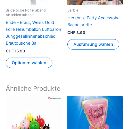
Opti
könn
Bride to be Polterabend
Barbie
auf
Abschiedsabend
Herzbrille Party Accessoire
der
Bride – Braut, Weiss Gold
Bachelorette
Prod
Folie Heliumballon Luftballon
CHF
3.90
gewä
Junggesellinnenabschied
werd
Brautdusche Ba
Ausführung wählen
CHF
15.90
Optionen wählen
Ähnliche Produkte