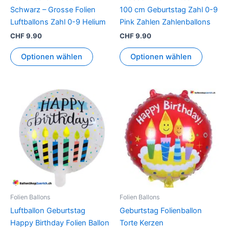
der
der
Schwarz – Grosse Folien
100 cm Geburtstag Zahl 0-9
Produktseite
Produkt
Luftballons Zahl 0-9 Helium
Pink Zahlen Zahlenballons
gewählt
gewähl
CHF
9.90
CHF
9.90
werden
werden
Optionen wählen
Optionen wählen
Folien Ballons
Folien Ballons
Luftballon Geburtstag
Geburtstag Folienballon
Happy Birthday Folien Ballon
Torte Kerzen