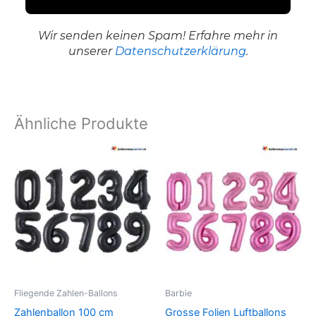
Wir senden keinen Spam! Erfahre mehr in
unserer
Datenschutzerklärung
.
Ähnliche Produkte
Dieses
Dieses
Produkt
Produkt
weist
weist
mehrere
mehrer
Varianten
Variant
auf.
auf.
Die
Die
Optionen
Option
können
können
Fliegende Zahlen-Ballons
Barbie
auf
auf
Zahlenballon 100 cm
Grosse Folien Luftballons