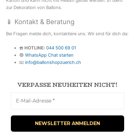
Karton und kann nicht mit Helium gefüllt werden. Er dient
zur Dekoration von Ballons.
📱 Kontakt & Beratung
Bei Fragen melde dich, kontaktiere uns. Wir sind für dich da:
☎️
HOTLINE:
044 500 69 01
🟢
WhatsApp Chat starten
📧
info@ballonshopzuerich.ch
VERPASSE NEUHEITEN NICHT!