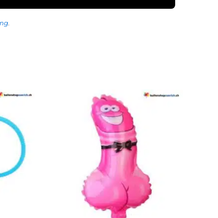
ung
.