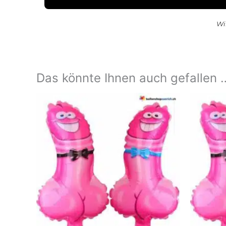
Wi
Das könnte Ihnen auch gefallen 
Dieses
Produkt
weist
mehrere
Varianten
auf.
Die
Optionen
können
auf