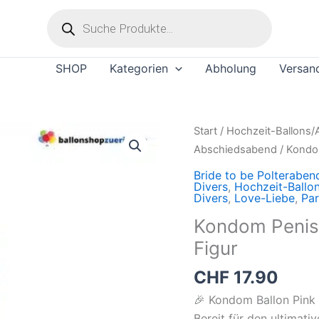
Products
search
SHOP
Kategorien
Abholung
Versan
Kondom
Start
/
Hochzeit-Ballons/
Penis
Abschiedsabend
/ Kondom
Ballon
Bride to be Polterabe
Pink
Divers
,
Hochzeit-Ballo
Divers
,
Love-Liebe
,
Par
Hautfarben
Kondom Penis 
JGA
Figur
Figur
Menge
CHF
17.90
🎉 Kondom Ballon Pink
Bereit für den ultimati