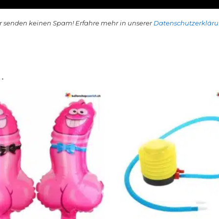
r senden keinen Spam! Erfahre mehr in unserer
Datenschutzerklär
…
Dieses
Produkt
weist
mehrere
Varianten
auf.
Die
Optionen
können
auf