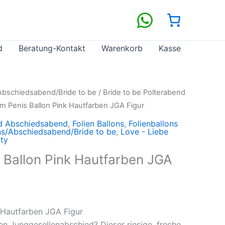
d
Beratung-Kontakt
Warenkorb
Kasse
Abschiedsabend/Bride to be
/
Bride to be Polterabend
 Penis Ballon Pink Hautfarben JGA Figur
nd Abschiedsabend
,
Folien Ballons
,
Folienballons
ns/Abschiedsabend/Bride to be
,
Love - Liebe
ty
Ballon Pink Hautfarben JGA
 Hautfarben JGA Figur
ven Junggesellenabschied? Dieser riesige, freche