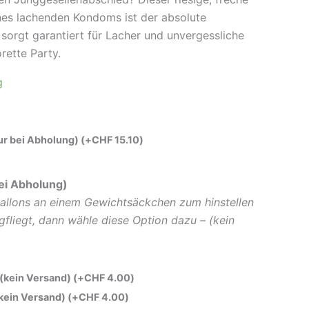
ines lachenden Kondoms ist der absolute
orgt garantiert für Lacher und unvergessliche
rette Party.
g
nur bei Abholung)
(+
CHF
15.10
)
ei Abholung)
allons an einem Gewichtsäckchen zum hinstellen
gfliegt, dann wähle diese Option dazu – (kein
 (kein Versand)
(+
CHF
4.00
)
(kein Versand)
(+
CHF
4.00
)