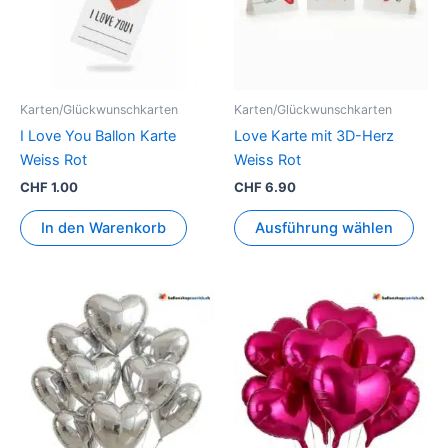
Vari
auf.
Die
Opti
könn
Karten/Glückwunschkarten
Karten/Glückwunschkarten
auf
I Love You Ballon Karte
Love Karte mit 3D-Herz
der
Weiss Rot
Weiss Rot
Prod
CHF
1.00
CHF
6.90
gewä
werd
In den Warenkorb
Ausführung wählen