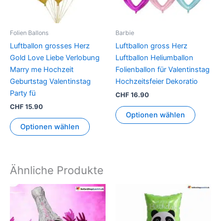
Die
Option
können
Folien Ballons
Barbie
auf
Luftballon grosses Herz
Luftballon gross Herz
der
Gold Love Liebe Verlobung
Luftballon Heliumballon
Produkt
Marry me Hochzeit
Folienballon für Valentinstag
gewähl
Geburtstag Valentinstag
Hochzeitsfeier Dekoratio
werden
Party fü
CHF
16.90
CHF
15.90
Optionen wählen
Optionen wählen
Ähnliche Produkte