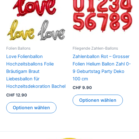
weist
weist
mehrere
mehrer
Varianten
Variant
auf.
auf.
Die
Die
Optionen
Option
können
können
Folien Ballons
Fliegende Zahlen-Ballons
auf
auf
Love Folienballon
Zahlenballon Rot – Grosser
der
der
Hochzeitsballons Folie
Folien Helium Ballon Zahl 0-
Produktseite
Produkt
Bräutigam Braut
9 Geburtstag Party Deko
gewählt
gewähl
Liebesballon für
100 cm
werden
werden
Hochzeitsdekoration Bachel
CHF
9.90
CHF
12.90
Optionen wählen
Optionen wählen