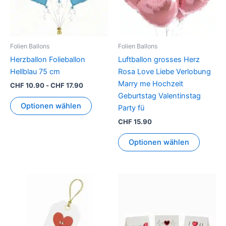
Folien Ballons
Folien Ballons
Herzballon Folieballon
Luftballon grosses Herz
Hellblau 75 cm
Rosa Love Liebe Verlobung
Marry me Hochzeit
CHF
10.90
-
CHF
17.90
Geburtstag Valentinstag
Optionen wählen
Party fü
CHF
15.90
Optionen wählen
Dies
Prod
weis
mehr