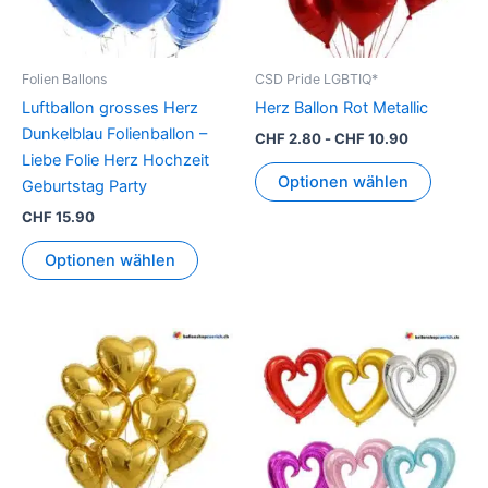
Folien Ballons
CSD Pride LGBTIQ*
Luftballon grosses Herz
Herz Ballon Rot Metallic
Dunkelblau Folienballon –
CHF
2.80
-
CHF
10.90
Liebe Folie Herz Hochzeit
Optionen wählen
Geburtstag Party
CHF
15.90
Optionen wählen
Dieses
Produkt
weist
mehrer
Variant
auf.