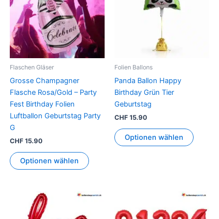
Flaschen Gläser
Folien Ballons
Grosse Champagner
Panda Ballon Happy
Flasche Rosa/Gold – Party
Birthday Grün Tier
Fest Birthday Folien
Geburtstag
Luftballon Geburtstag Party
CHF
15.90
G
Optionen wählen
CHF
15.90
Optionen wählen
Dieses
Dieses
Produkt
Produkt