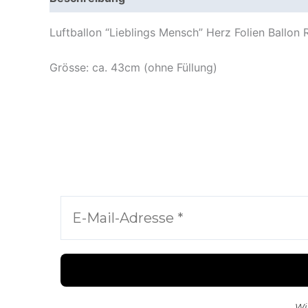
Luftballon “Lieblings Mensch” Herz Folien Ballon
Grösse: ca. 43cm (ohne Füllung)
Wi