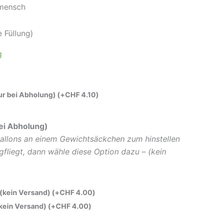
smensch
 Füllung)
g
nur bei Abholung)
(+
CHF
4.10
)
ei Abholung)
allons an einem Gewichtsäckchen zum hinstellen
gfliegt, dann wähle diese Option dazu – (kein
 (kein Versand)
(+
CHF
4.00
)
(kein Versand)
(+
CHF
4.00
)