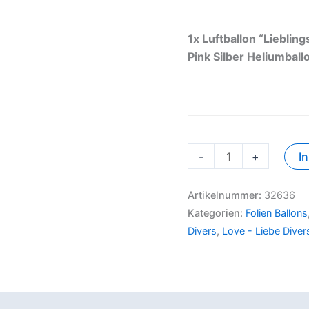
1x
Luftballon “Lieblin
Pink Silber Heliumball
-
+
I
Artikelnummer:
32636
Kategorien:
Folien Ballons
Divers
,
Love - Liebe Diver