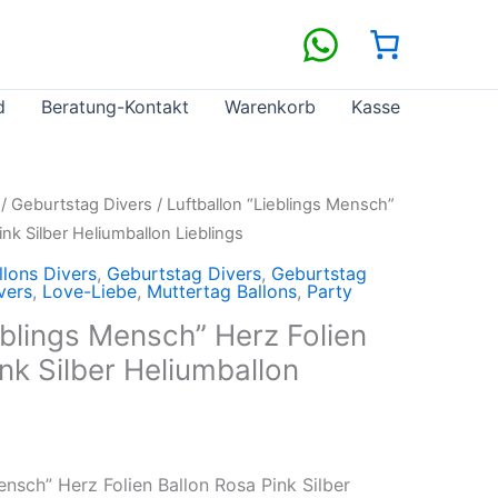
d
Beratung-Kontakt
Warenkorb
Kasse
/
Geburtstag Divers
/ Luftballon “Lieblings Mensch”
ink Silber Heliumballon Lieblings
llons Divers
,
Geburtstag Divers
,
Geburtstag
vers
,
Love-Liebe
,
Muttertag Ballons
,
Party
eblings Mensch” Herz Folien
nk Silber Heliumballon
ensch” Herz Folien Ballon Rosa Pink Silber