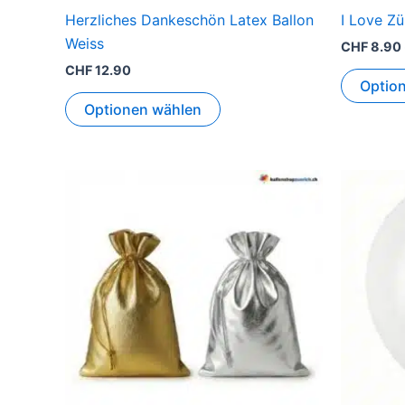
Herzliches Dankeschön Latex Ballon
I Love Zü
Weiss
CHF
8.90
CHF
12.90
Optio
Optionen wählen
Dieses
Produkt
weist
mehrere
Varianten
auf.
Die
Optionen
können
auf