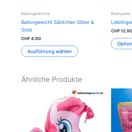
der
Produktseite
Ballongewichte
Bedruckte 
gewählt
Ballongewicht Säckchen Silber &
Liebling
werden
Gold
CHF
12.9
CHF
4.00
Optio
Ausführung wählen
Ähnliche Produkte