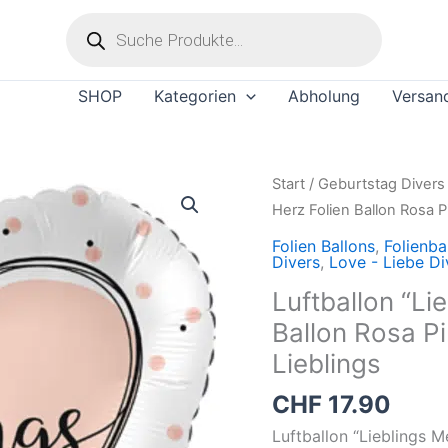
Products
search
SHOP
Kategorien
Abholung
Versan
Luftballon
Start
/
Geburtstag Divers
“Lieblings
Herz Folien Ballon Rosa P
Mensch”
Folien Ballons
,
Folienba
Herz
Divers
,
Love - Liebe Di
Folien
Luftballon “Li
Ballon
Ballon Rosa Pi
Rosa
Lieblings
Pink
Silber
CHF
17.90
Heliumballon
Luftballon “Lieblings M
Lieblings