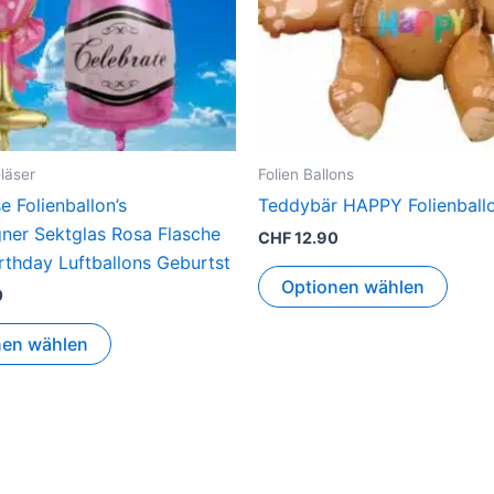
läser
Folien Ballons
e Folienballon’s
Teddybär HAPPY Folienball
er Sektglas Rosa Flasche
CHF
12.90
rthday Luftballons Geburtst
Optionen wählen
0
nen wählen