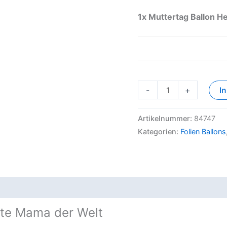
1x
Muttertag Ballon H
-
+
I
Artikelnummer:
84747
Kategorien:
Folien Ballons
este Mama der Welt