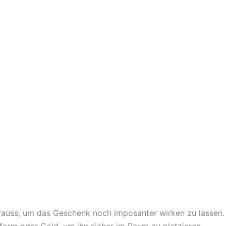
rauss, um das Geschenk noch imposanter wirken zu lassen.
form oder Gold, um ihn sicher im Raum zu platzieren.