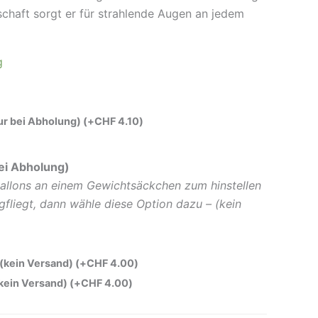
schaft sorgt er für strahlende Augen an jedem
g
nur bei Abholung)
(+
CHF
4.10
)
ei Abholung)
allons an einem Gewichtsäckchen zum hinstellen
gfliegt, dann wähle diese Option dazu – (kein
 (kein Versand)
(+
CHF
4.00
)
(kein Versand)
(+
CHF
4.00
)