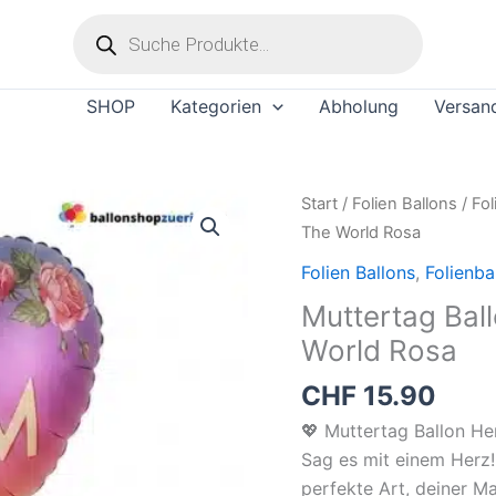
Products
search
SHOP
Kategorien
Abholung
Versan
Muttertag
Start
/
Folien Ballons
/
Fol
Ballon
The World Rosa
Herz
Folien Ballons
,
Folienba
Best
Muttertag Bal
Mom
World Rosa
In
The
CHF
15.90
World
💖 Muttertag Ballon H
Rosa
Sag es mit einem Herz!
Menge
perfekte Art, deiner M