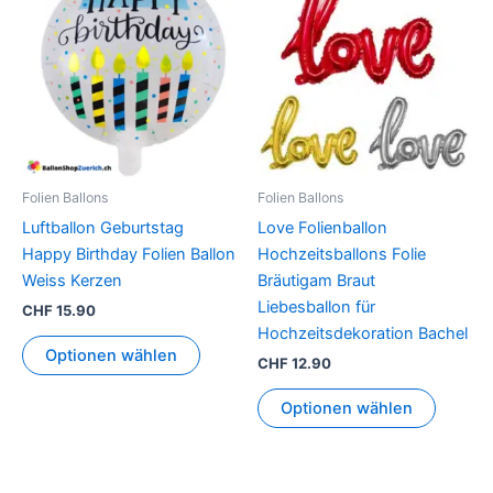
Produkt
weist
mehrer
Variant
auf.
Die
Option
können
Folien Ballons
Folien Ballons
auf
Luftballon Geburtstag
Love Folienballon
der
Happy Birthday Folien Ballon
Hochzeitsballons Folie
Produkt
Weiss Kerzen
Bräutigam Braut
gewähl
Liebesballon für
CHF
15.90
werden
Hochzeitsdekoration Bachel
Optionen wählen
CHF
12.90
Optionen wählen