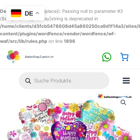
Zum
Inhalt
Deprecated
: preg_replace(): Passing null to parameter #3
DE
springen
($subject) of type array|string is deprecated in
/home/clients/d3fcb5478608d45a860250ca9d1f14a3/sites/b
content/plugins/wordfence/vendor/wordfence/wf-
waf/src/lib/rules.php
on line
1896
BallonShopZuerich.ch
Products
search
Muttertag
Luftballone
Herz
10
Stück
Set