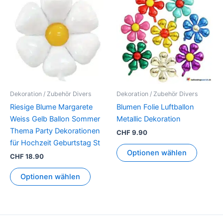
Produkt
weist
mehrer
Variant
auf.
Die
Option
können
Dekoration / Zubehör Divers
Dekoration / Zubehör Divers
auf
Riesige Blume Margarete
Blumen Folie Luftballon
der
Weiss Gelb Ballon Sommer
Metallic Dekoration
Produkt
Thema Party Dekorationen
CHF
9.90
gewähl
für Hochzeit Geburtstag St
werden
Optionen wählen
CHF
18.90
Optionen wählen