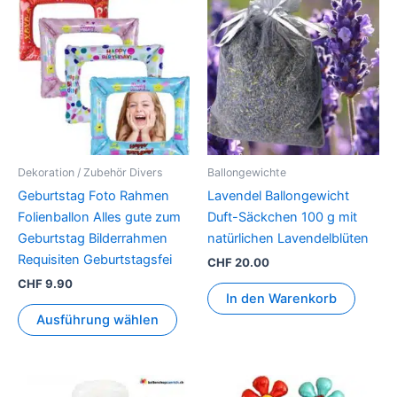
Produkt
weist
mehrere
Varianten
auf.
Die
Optionen
können
Dekoration / Zubehör Divers
Ballongewichte
auf
Geburtstag Foto Rahmen
Lavendel Ballongewicht
der
Folienballon Alles gute zum
Duft-Säckchen 100 g mit
Produktseite
Geburtstag Bilderrahmen
natürlichen Lavendelblüten
gewählt
Requisiten Geburtstagsfei
CHF
20.00
werden
CHF
9.90
In den Warenkorb
Ausführung wählen
Dieses