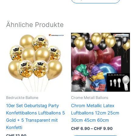
Ähnliche Produkte
Preisspanne
Dieses
CHF 6.90
Produkt
bis
CHF 9.90
weist
mehrer
Variant
auf.
Die
Option
können
Bedruckte Ballone
Crome Metall Ballons
auf
10er Set Geburtstag Party
Chrom Metallic Latex
der
Konfettiballons Luftballons 5
Luftballons 12cm 25cm
Produkt
Gold + 5 Transparent mit
30cm 45cm 60cm
gewähl
Konfetti
CHF
6.90
–
CHF
9.90
werden
CHF
12.90