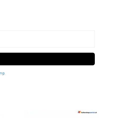
ung
.