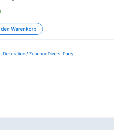
g
n den Warenkorb
s
,
Dekoration / Zubehör Divers
,
Party