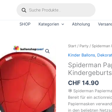
Products
search
SHOP
Kategorien
Abholung
Versan
Spiderman
Start
/
Party
/ Spiderman 
Papiermasken
Kinder Ballons
,
Dekorat
Set
Spiderman Pap
–
Kindergeburts
6
Stück
CHF
14.90
für
🕸️ Spiderman Papierma
Kindergeburtstag
Bereit für ein actionr
Menge
Papiermasken verwande
in den beliebten Netz