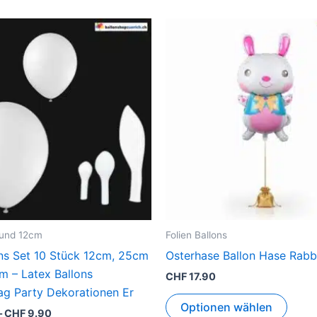
Preisspanne:
Dieses
CHF 7.90
Produkt
bis
CHF 9.90
weist
mehrere
Varianten
auf.
Die
Optionen
können
auf
der
Produktseite
Rund 12cm
Folien Ballons
gewählt
ons Set 10 Stück 12cm, 25cm
Osterhase Ballon Hase Rabb
werden
m – Latex Ballons
CHF
17.90
ag Party Dekorationen Er
Optionen wählen
–
CHF
9.90