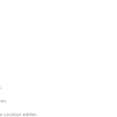
.
ren.
r Location wählen.