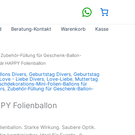
d
Beratung-Kontakt
Warenkorb
Kasse
/
Zubehör-Füllung für Geschenk-Ballon-
är HAPPY Folienballon
llons Divers
,
Geburtstag Divers
,
Geburtstag
Love - Liebe Divers
,
Love-Liebe
,
Muttertag
schdekorations-Mini-Folien-Ballons für
rs
,
Zubehör-Füllung für Geschenk-Ballon-
Y Folienballon
enballon. Starke Wirkung. Saubere Optik.
tig kombinierbar. Ideal für Events. 🎉