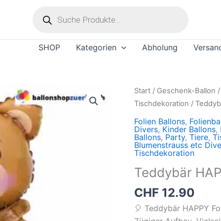
Products
search
SHOP
Kategorien
Abholung
Versan
Teddybär
Start
/
Geschenk-Ballon
HAPPY
Tischdekoration
/ Teddyb
Folienballon
Folien Ballons
,
Folienba
Menge
Divers
,
Kinder Ballons
,
Ballons
,
Party
,
Tiere
,
Ti
Blumenstrauss etc Dive
Tischdekoration
Teddybär HAPP
CHF
12.90
🎈 Teddybär HAPPY Foli
Zügiger Aufbau. Vielsei