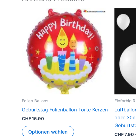
Folien Ballons
Einfarbig 
Geburtstag Folienballon Torte Kerzen
Luftball
oder 30c
CHF
15.90
Geburtst
Optionen wählen
CHF
7.90