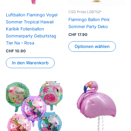
CSD Pride LGBTIQ*
Luftballon Flamingo Vogel
Flamingo Ballon Pink
Sommer Tropical Hawaii
Sommer Party Deko
Karibik Folienballon
CHF
17.90
Sommerparty Geburtstag
Tier Na – Rosa
Optionen wählen
CHF
10.90
In den Warenkorb
Dieses
Produkt
weist
mehrere
Varianten
auf.
Die