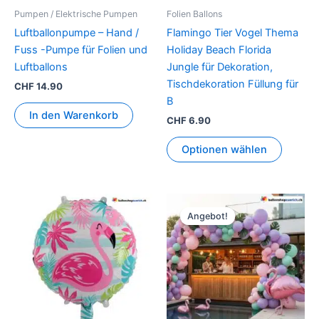
Pumpen / Elektrische Pumpen
Folien Ballons
Luftballonpumpe – Hand /
Flamingo Tier Vogel Thema
Fuss -Pumpe für Folien und
Holiday Beach Florida
Luftballons
Jungle für Dekoration,
Tischdekoration Füllung für
CHF
14.90
B
In den Warenkorb
CHF
6.90
Optionen wählen
Ursprünglicher
Aktueller
Preis
Preis
Angebot!
Angebot!
war:
ist:
CHF 56.90
CHF 34.90