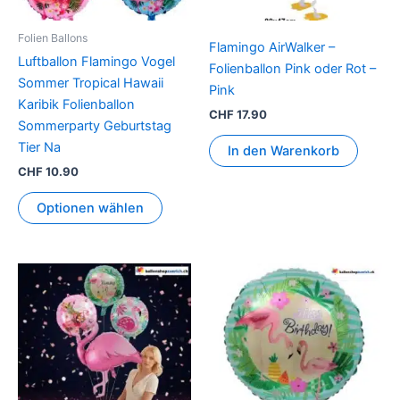
Optionen
können
Folien Ballons
Flamingo AirWalker –
auf
Luftballon Flamingo Vogel
Folienballon Pink oder Rot –
der
Sommer Tropical Hawaii
Pink
Produktseite
Karibik Folienballon
gewählt
CHF
17.90
Sommerparty Geburtstag
werden
Tier Na
In den Warenkorb
CHF
10.90
Optionen wählen