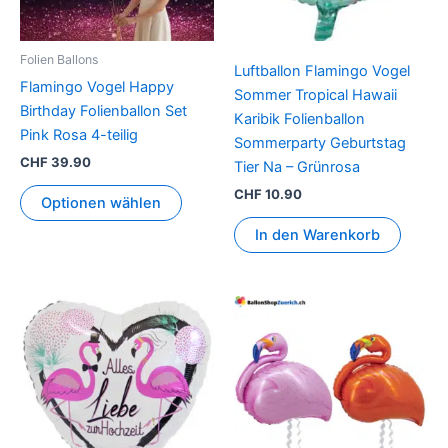
Folien Ballons
Luftballon Flamingo Vogel
Flamingo Vogel Happy
Sommer Tropical Hawaii
Birthday Folienballon Set
Karibik Folienballon
Pink Rosa 4-teilig
Sommerparty Geburtstag
CHF
39.90
Tier Na – Grünrosa
CHF
10.90
Optionen wählen
In den Warenkorb
Dieses
Produkt
weist
mehrer
Variant
auf.