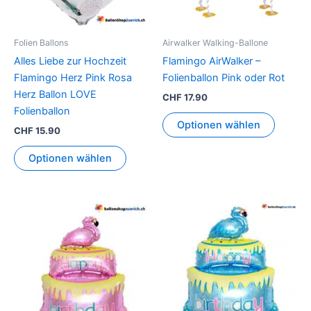
Die
Option
können
Folien Ballons
Airwalker Walking-Ballone
auf
Alles Liebe zur Hochzeit
Flamingo AirWalker –
der
Flamingo Herz Pink Rosa
Folienballon Pink oder Rot
Produkt
Herz Ballon LOVE
CHF
17.90
gewähl
Folienballon
werden
Optionen wählen
CHF
15.90
Optionen wählen