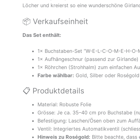
Löcher und kreierst so eine wunderschöne Girlan
📦 Verkaufseinheit
Das Set enthält:
1× Buchstaben-Set “W-E-L-C-O-M-E-H-O-M-
1× Aufhängeschnur (passend zur Girlande)
1× Röhrchen (Strohhalm) zum einfachen Au
Farbe wählbar:
Gold, Silber oder Roségold
📋 Produktdetails
Material: Robuste Folie
Grösse: Je ca. 35–40 cm pro Buchstabe (nur
Befestigung: Laschen/Ösen oben zum Auffä
Ventil: Integriertes Automatikventil (schlies
Hinweis zu Roségold:
Bitte beachte, dass 