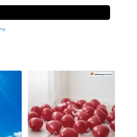
ung
.