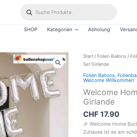
Products
search
SHOP
Kategorien
Abholung
Versan
Welcome
Start
/
Folien Ballons
/
Fol
Home
Set Girlande
Buchstaben
Folien Ballons
,
Folienba
Ballon
Welcome Willkommen
Set
Welcome Home
Girlande
Girlande
Menge
CHF
17.90
🎉 Welcome Home Buchs
Zuhause ist es am sch