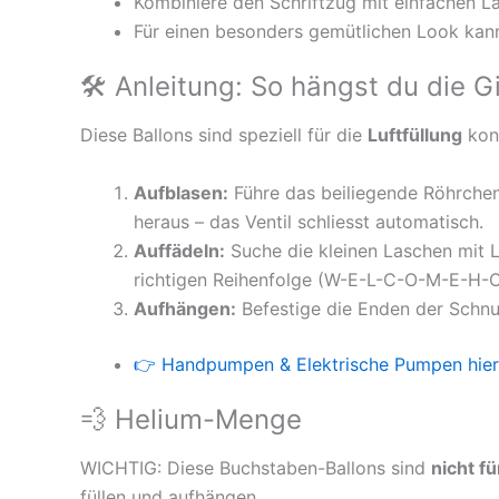
Kombiniere den Schriftzug mit einfachen La
Für einen besonders gemütlichen Look kann
🛠 Anleitung: So hängst du die G
Diese Ballons sind speziell für die
Luftfüllung
konz
Aufblasen:
Führe das beiliegende Röhrchen 
heraus – das Ventil schliesst automatisch.
Auffädeln:
Suche die kleinen Laschen mit 
richtigen Reihenfolge (W-E-L-C-O-M-E-H-
Aufhängen:
Befestige die Enden der Schnu
👉 Handpumpen & Elektrische Pumpen hier
💨 Helium-Menge
WICHTIG: Diese Buchstaben-Ballons sind
nicht f
füllen und aufhängen.