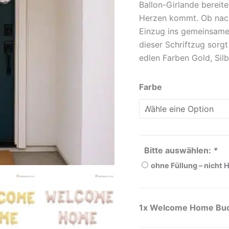
Ballon-Girlande bereit
Herzen kommt. Ob nach
Einzug ins gemeinsame
dieser Schriftzug sorg
edlen Farben Gold, Sil
Farbe
Bitte auswählen:
*
ohne Füllung – nicht 
1x
Welcome Home Buch