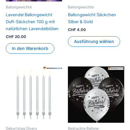
könn
Ballongewichte
Ballongewichte
auf
Lavendel Ballongewicht
Ballongewicht Säckchen
der
Duft-Säckchen 100 g mit
Silber & Gold
Prod
natürlichen Lavendelblüten
CHF
4.00
gewä
CHF
20.00
werd
Ausführung wählen
In den Warenkorb
Geburtstag Divers
Bedruckte Ballone