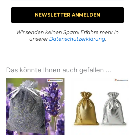
Wir senden keinen Spam! Erfahre mehr in
unserer
Datenschutzerklärung
.
Das könnte Ihnen auch gefallen …
Dies
Prod
weis
mehr
Vari
auf.
Die
Opti