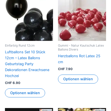
Einfarbig Rund 12cm
Gummi - Natur Kautschuk Latex
Ballons Divers
Luftballons Set 10 Stück
Herzballons Rot Latex 25
12cm – Latex Ballons
cm
Geburtstag Party
CHF
7.90
Dekorationen Erwachsene
Hochzei
Optionen wählen
CHF
6.90
Optionen wählen
Preisspanne:
Preisspanne
Dieses
Dieses