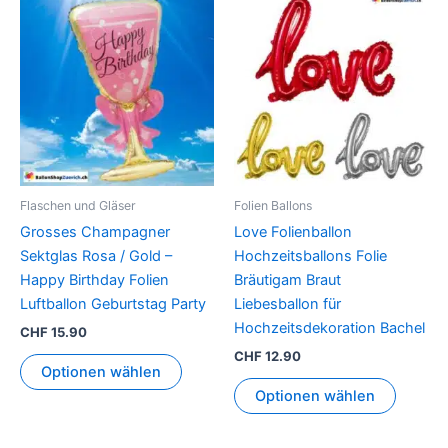
Dieses
Produkt
weist
mehrer
Variant
auf.
Die
Option
können
Flaschen und Gläser
Folien Ballons
auf
Grosses Champagner
Love Folienballon
der
Sektglas Rosa / Gold –
Hochzeitsballons Folie
Produkt
Happy Birthday Folien
Bräutigam Braut
gewähl
Luftballon Geburtstag Party
Liebesballon für
werden
Hochzeitsdekoration Bachel
CHF
15.90
CHF
12.90
Optionen wählen
Optionen wählen