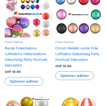
weist
weist
mehrere
mehrer
Varianten
Variant
auf.
auf.
Die
Die
Optionen
Option
können
können
Folien Ballons
Folien Ballons
auf
auf
Runde Folienballons
Chrom Metallic runde Folie
der
der
Luftballons Heliumballons
Luftballon Geburtstag Party
Produktseite
Produkt
Geburtstag Party Hochzeit
Hochzeit Dekoration
gewählt
gewähl
Dekoration
CHF
10.90
werden
werden
CHF
16.90
Optionen wählen
Optionen wählen
Dieses
Dieses
Produkt
Produkt