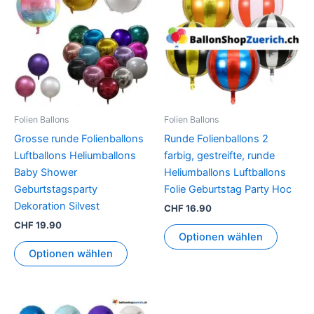
weist
weist
mehrere
mehrer
Varianten
Variant
auf.
auf.
Die
Die
Optionen
Option
können
können
Folien Ballons
Folien Ballons
auf
auf
Grosse runde Folienballons
Runde Folienballons 2
der
der
Luftballons Heliumballons
farbig, gestreifte, runde
Produktseite
Produkt
Baby Shower
Heliumballons Luftballons
gewählt
gewähl
Geburtstagsparty
Folie Geburtstag Party Hoc
werden
werden
Dekoration Silvest
CHF
16.90
CHF
19.90
Optionen wählen
Optionen wählen
Dieses