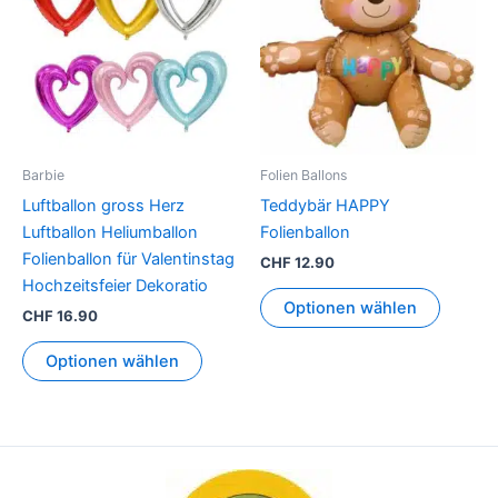
weist
mehrere
Varianten
auf.
Die
Optionen
können
Barbie
Folien Ballons
auf
Luftballon gross Herz
Teddybär HAPPY
der
Luftballon Heliumballon
Folienballon
Produktseite
Folienballon für Valentinstag
CHF
12.90
gewählt
Hochzeitsfeier Dekoratio
werden
Optionen wählen
CHF
16.90
Optionen wählen