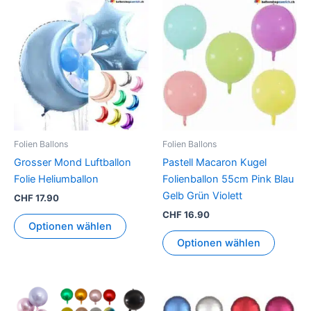
Dieses
Dieses
Produkt
Produkt
weist
weist
mehrere
mehrer
Varianten
Variant
auf.
auf.
Die
Die
Optionen
Option
können
können
Folien Ballons
Folien Ballons
auf
auf
Grosser Mond Luftballon
Pastell Macaron Kugel
der
der
Folie Heliumballon
Folienballon 55cm Pink Blau
Produktseite
Produkt
Gelb Grün Violett
CHF
17.90
gewählt
gewähl
CHF
16.90
werden
werden
Optionen wählen
Optionen wählen
Dieses
Dieses
Produkt
Produkt