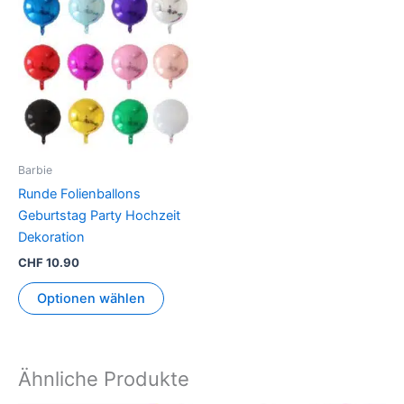
Produkt
weist
mehrere
Varianten
auf.
Die
Optionen
können
Barbie
auf
Runde Folienballons
der
Geburtstag Party Hochzeit
Produktseite
Dekoration
gewählt
CHF
10.90
werden
Optionen wählen
Ähnliche Produkte