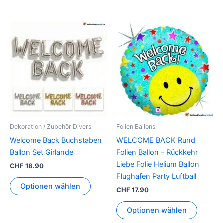
Dieses
Produkt
weist
mehrere
Varianten
auf.
Die
Optionen
können
Dekoration / Zubehör Divers
Folien Ballons
auf
Welcome Back Buchstaben
WELCOME BACK Rund
der
Ballon Set Girlande
Folien Ballon – Rückkehr
Produktseite
Liebe Folie Helium Ballon
CHF
18.90
gewählt
Flughafen Party Luftball
werden
Optionen wählen
CHF
17.90
Optionen wählen