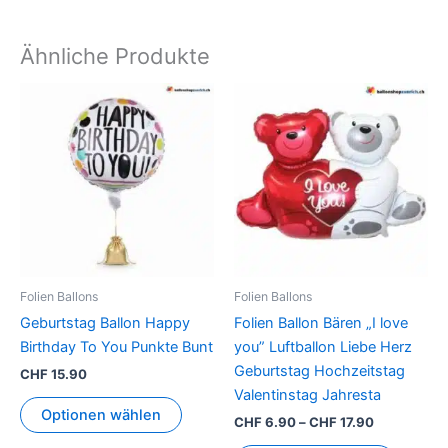
Ähnliche Produkte
Preisspann
Dieses
CHF 6.90
Produkt
bis
CHF 17.90
weist
mehrer
Variant
auf.
Die
Option
können
Folien Ballons
Folien Ballons
auf
Geburtstag Ballon Happy
Folien Ballon Bären „I love
der
Birthday To You Punkte Bunt
you” Luftballon Liebe Herz
Produkt
Geburtstag Hochzeitstag
CHF
15.90
gewähl
Valentinstag Jahresta
werden
Optionen wählen
CHF
6.90
–
CHF
17.90