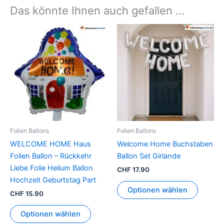
Das könnte Ihnen auch gefallen …
Dieses
Produkt
weist
mehrer
Variant
auf.
Die
Option
können
Folien Ballons
Folien Ballons
auf
WELCOME HOME Haus
Welcome Home Buchstaben
der
Folien Ballon – Rückkehr
Ballon Set Girlande
Produkt
Liebe Folie Helium Ballon
CHF
17.90
gewähl
Hochzeit Geburtstag Part
werden
Optionen wählen
CHF
15.90
Optionen wählen