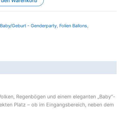
n den Warenkorb
Baby/Geburt - Genderparty
,
Folien Ballons
,
n Wolken, Regenbögen und einem eleganten „Baby“-
rfekten Platz – ob im Eingangsbereich, neben dem