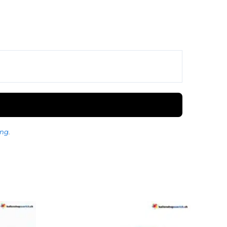
ung
.