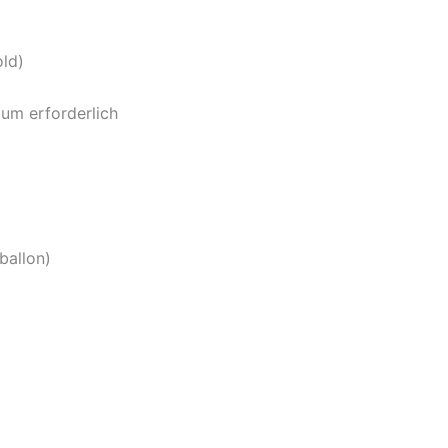
old)
ium erforderlich
ballon)