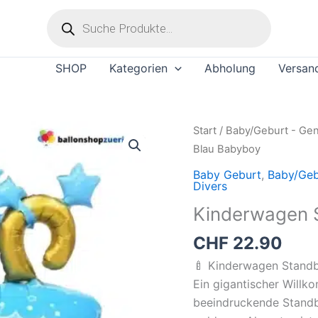
Products
search
SHOP
Kategorien
Abholung
Versan
Kinderwagen
Start
/
Baby/Geburt - Gen
Standballon
Blau Babyboy
Blau
Baby Geburt
,
Baby/Geb
Babyboy
Divers
Menge
Kinderwagen 
CHF
22.90
🍼 Kinderwagen Standb
Ein gigantischer Willk
beeindruckende Standba