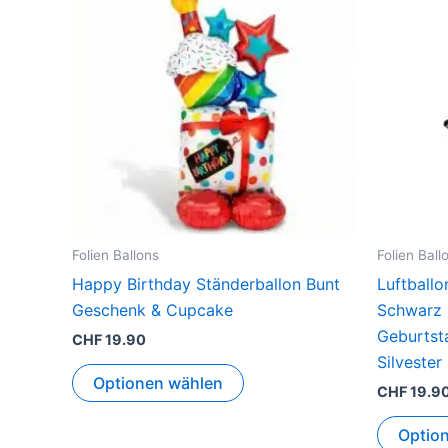
Folien Ballons
Folien Ball
Happy Birthday Ständerballon Bunt
Luftballo
Geschenk & Cupcake
Schwarz 
Geburtst
CHF
19.90
Silvester
Optionen wählen
CHF
19.9
Optio