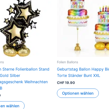
ons
Folien Ballons
n Sterne Folienballon Stand
Geburtstag Ballon Happy Bi
Gold Silber
Torte Ständer Bunt XXL
agsgeschenk Weihnachten
CHF
19.90
 B
Optionen wählen
0
nen wählen