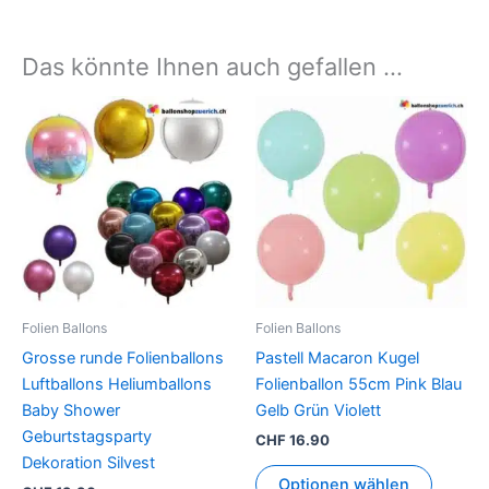
Das könnte Ihnen auch gefallen …
Dieses
Dieses
Produkt
Produkt
weist
weist
mehrere
mehrer
Varianten
Variant
auf.
auf.
Die
Die
Optionen
Option
können
können
Folien Ballons
Folien Ballons
auf
auf
Grosse runde Folienballons
Pastell Macaron Kugel
der
der
Luftballons Heliumballons
Folienballon 55cm Pink Blau
Produktseite
Produkt
Baby Shower
Gelb Grün Violett
gewählt
gewähl
Geburtstagsparty
CHF
16.90
werden
werden
Dekoration Silvest
Optionen wählen